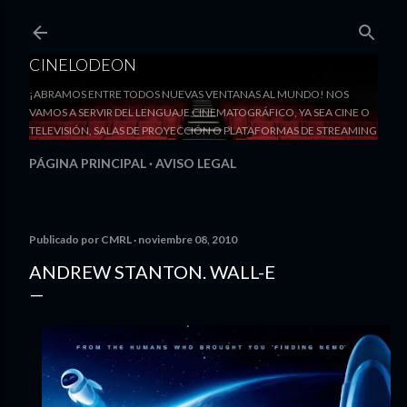
Ir al contenido principal
CINELODEON
¡ABRAMOS ENTRE TODOS NUEVAS VENTANAS AL MUNDO! NOS
VAMOS A SERVIR DEL LENGUAJE CINEMATOGRÁFICO, YA SEA CINE O
TELEVISIÓN, SALAS DE PROYECCIÓN O PLATAFORMAS DE STREAMING
PÁGINA PRINCIPAL
AVISO LEGAL
Publicado por
CMRL
noviembre 08, 2010
ANDREW STANTON. WALL-E