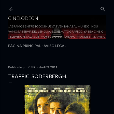
Ir al contenido principal
CINELODEON
¡ABRAMOS ENTRE TODOS NUEVAS VENTANAS AL MUNDO! NOS
VAMOS A SERVIR DEL LENGUAJE CINEMATOGRÁFICO, YA SEA CINE O
TELEVISIÓN, SALAS DE PROYECCIÓN O PLATAFORMAS DE STREAMING
PÁGINA PRINCIPAL
AVISO LEGAL
Publicado por
CMRL
abril 09, 2011
TRAFFIC. SODERBERGH.