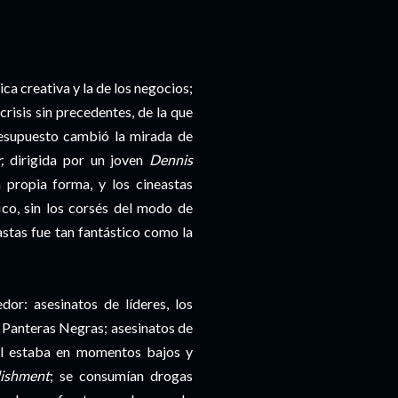
ica
creativa y la de los negocios;
risis sin precedentes, de la que
resupuesto cambió la mirada de
r
,
dirigida por un joven
Dennis
a propia forma, y los cineastas
ico, sin los corsés del modo de
astas fue tan fantástico como la
or: asesinatos de líderes, los
 Panteras Negras; asesinatos de
al estaba en momentos bajos y
lishment
; se consumían drogas