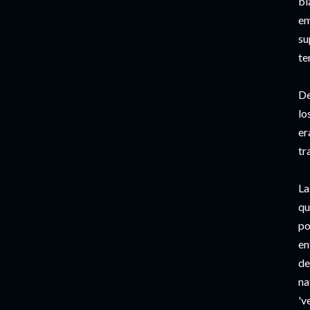
bl
em
su
te
De
lo
er
tr
La
qu
po
en
de
na
'v