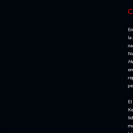
C
En
la
na
No
H
em
re
pe
El
Ke
lí
mu