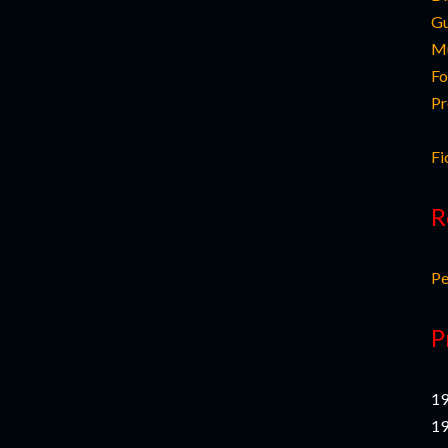
Gu
Mú
Fo
Pr
Fi
R
Pe
P
19
19