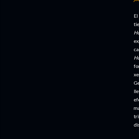
E
ti
H
ex
ca
H
fo
xe
G
ll
ef
ma
tr
di