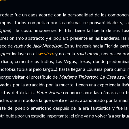
l
rodaje
fue un caos acorde con la
personalidad
de los componente
empos. Todos competían por las mismas responsabilidades,y, a
opper
,
le
costó
imponerse. El
film
tiene la huella de sus
fas
presionismo abstracto y el
pop
art
, presente en las banderas, las
sco de
rugby
de
Jack
Nicholson
.
En su travesía hacia Florida, pa
opper
incluye en el
western
y no en la
road
movie
, nos pasea po
rdiano
, cementerios indios, Las Vegas, Texas, donde predomina
nofobia, fobia al pelo largo...), hasta llegar a
Louisina
, para cumpli
eorge
: visitar el prostíbulo de
Madame
Tinkertoy
, 'La Casa azul'
e
evados por la atracción por la muerte, tienen una experiencia
lisé
ectos del éxtasis.
Peter
Fonda
reconoce ante las cámaras su fru
dre, que simboliza la que siente el país, abandonado por la madr
iste del pueblo americano después de la era fantástica y fue la
stribuida por un estudio importante; el cine ya no volvería a ser igua