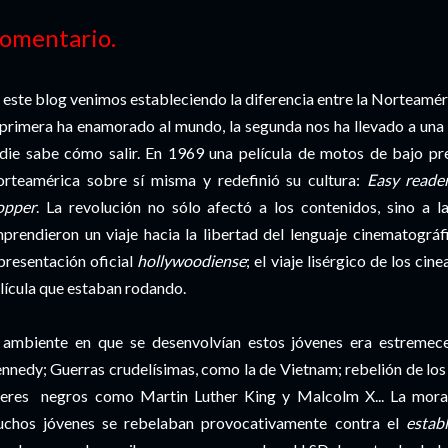
omentario.
 este blog venimos estableciendo la diferencia entre la
Norteamér
 primera ha enamorado al mundo, la segunda nos ha llevado a una c
die sabe cómo salir. En 1969 una película de motos de bajo p
rteamérica
sobre sí misma y redefinió su cultura:
Easy
reade
opper
. La revolución no sólo afectó a los contenidos, sino a l
prendieron un viaje hacia la libertad del lenguaje cinematográf
presentación
oficial
hollywoodiense
; el viaje
lisérgico
de los cine
lícula que estaban rodando.
 ambiente en que se desenvolvían estos jóvenes era estremeced
nnedy;
Guerras
crudelísimas
, como la de
Vietnam;
rebelión de los
deres negros como
Martin
Luther
King y Malcolm X..
. La mor
chos jóvenes se rebelaban
provocativamente
contra el
estab