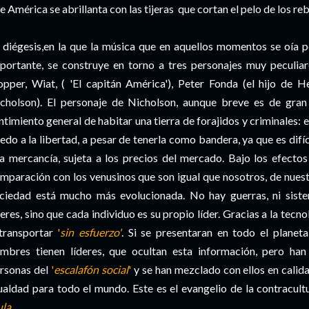
ue
América
se abrillanta con las tijeras que cortan el pelo de los re
a
diégesis
,en la que la música que en aquellos momentos se oía 
portante, se construye en torno a tres personajes muy peculia
opper
,
Wiat
, ( 'El capitán América'),
Peter
Fonda (el hijo de
He
cholson
). El personaje de
Nicholson
, aunque breve es de gran 
ntimiento general de habitar una tierra de forajidos y criminales: e
edo a la libertad, a pesar de tenerla como bandera, ya que es difí
a mercancía, sujeta a los precios del mercado. Bajo los efecto
mparación con los venusinos que son igual que nosotros, de nuest
ciedad está mucho más
evolucionada
. No hay guerras, ni sis
deres, sino que cada individuo es su propio líder. Gracias a la tecn
transportar
'
sin esfuerzo'
. Si se presentaran en todo el planeta
mbres tienen líderes, que ocultan esta información, pero ha
rsonas del
'
escalafón social
'
y se han mezclado con ellos en calid
ualdad para todo el mundo. Este es el
evangelio
de la
contracult
ula.