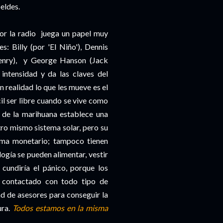
beldes.
por la radio juega un papel muy
res:
Billy
(por 'El Niño'),
Dennis
nry
), y
George
Hanson
(
Jack
intensidad y da las claves del
n realidad lo que les mueve es el
cil ser libre cuando se vive como
s de la
marihuana
establece una
ro mismo sistema solar, pero su
tema monetario; tampoco tienen
ología se pueden alimentar, vestir
 cundiría el pánico, porque los
n contactado con todo tipo de
ad de asesores para conseguir la
ura
.
Todos estamos en la misma