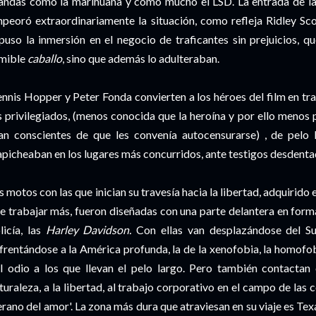
andas como la
marihuana
y como mucho el
LSD
. La entrada de 
peoró extraordinariamente la situación, como refleja
Ridley
Sc
puso la inmersión en el negocio de traficantes sin prejuicios, q
mible
caballo
, sino que además lo adulteraban.
nnis
Hopper
y
Peter
Fonda convierten a los héroes del
film
en tr
s
privilegiados
, (menos conocida que la heroína y por ello menos 
an conscientes de que les convenía
autocensurarse) , de
pelo l
apicheaban
en los lugares más concurridos, ante testigos desdenta
s motos con las que inician su travesía hacia la libertad, adquirido 
e trabajar más, fueron diseñadas con una parte delantera en forma 
licía, las
Harley
Davidson
.
Con ellas van desplazándose del Sur
frentándose a la América profunda, la de la xenofobia, la
homofob
l odio a los que llevan el pelo largo. Pero
también
contactan c
turaleza, a la libertad, al trabajo corporativo en el campo de las
erano del amor'. La zona más dura que atraviesan en su viaje es Tex