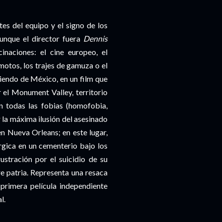
s del equipo y el signo de los
unque el director fuera
Dennis
cinaciones
: el cine europeo, el
 motos, los trajes de gamuza o el
rtiendo de México, en un
film
que
r el
Monument
Valley
, territorio
n todas las fobias (
homofobia
,
r la máxima ilusión del asesinado
n Nueva
Orleans
; en este lugar,
rgica
en un cementerio bajo los
stración por el suicidio de su
e patria. Representa una resaca
 primera película
independiente
l.