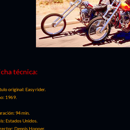
icha técnica:
tulo original: Easy rider.
o: 1969.
ración: 94
min
.
ís: Estados Unidos.
rector:
Dennis
Hopper
.