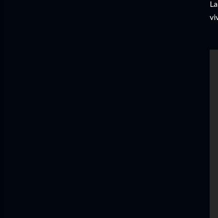
La
vi