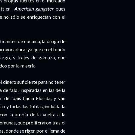
las drogas fuertes en el mercado
ott en
American
gangster
, pues
ue no sólo se enriquecían con el
aficantes de
cocaina
, la droga de
provocadora, ya que en el fondo
argo, y trajes de gamuza, que
dos por la miseria
el dinero suficiente para no tener
de falo . inspiradas en las de la
 del país hacia Florida, y van
ia
y todas las fobias, incluida la
on la utopía de la vuelta a la
 comunas, que
proliferaron
tras el
as, donde se rigen por el lema de