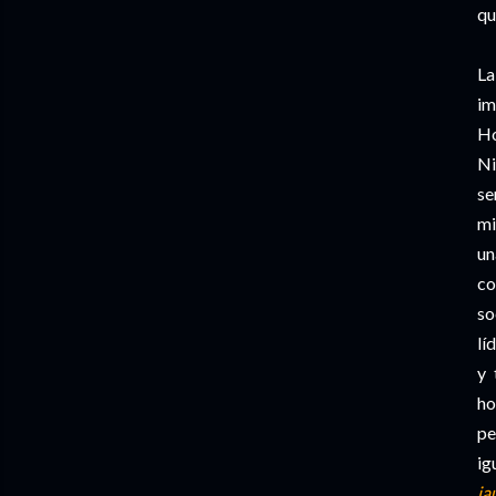
q
L
im
H
Ni
se
mi
un
co
so
lí
y 
ho
pe
ig
ja