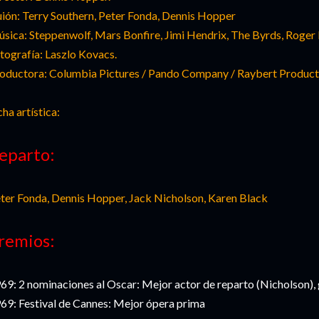
ión:
Terry
Southern
,
Peter
Fonda,
Dennis
Hopper
sica:
Steppenwolf
,
Mars
Bonfire
,
Jimi
Hendrix
,
The
Byrds
,
Roger
tografía:
Laszlo
Kovacs
.
oductora:
Columbia
Pictures
/
Pando
Company
/
Raybert
Product
cha artística:
eparto:
ter
Fonda,
Dennis
Hopper
,
Jack
Nicholson
,
Karen
Black
remios:
69: 2 nominaciones al
Oscar
: Mejor actor de reparto (
Nicholson
),
69: Festival de
Cannes
: Mejor ópera prima