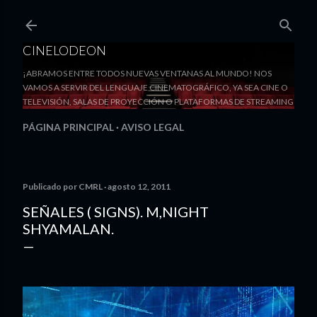
Ir al contenido principal
CINELODEON
¡ABRAMOS ENTRE TODOS NUEVAS VENTANAS AL MUNDO! NOS
VAMOS A SERVIR DEL LENGUAJE CINEMATOGRÁFICO, YA SEA CINE O
TELEVISIÓN, SALAS DE PROYECCIÓN O PLATAFORMAS DE STREAMING
PÁGINA PRINCIPAL
AVISO LEGAL
Publicado por
CMRL
agosto 12, 2011
SEÑALES ( SIGNS). M,NIGHT
SHYAMALAN.