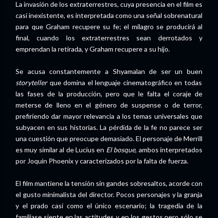
La invasión de los extraterrestres, cuya presencia en el film es
casi inexistente, es interpretada como una señal sobrenatural
para que Graham recupere su fe; el milagro se producirá al
final, cuando los extraterrestres sean derrotados y
emprendan la retirada, y Graham recupere a su hijo.
Se acusa constantemente a Shyamalan de ser un buen
storyteller
que domina el lenguaje cinematográfico en todas
las fases de la producción, pero que le falta el coraje de
meterse de lleno en el género de suspense o de terror,
prefiriendo dar mayor relevancia a los temas universales que
subyacen en sus historias. La pérdida de la fe no parece ser
una cuestión que preocupe demasiado. El personaje de Merrill
es muy similar al de Lucius en
El bosque
, ambos interpretados
por Joquin Phoenix y caracterizados por la falta de fuerza.
El film mantiene la tensión sin gandes sobresaltos, acorde con
el gusto minimalista del director. Pocos personajes y la granja
y el prado casi como el único escenario; la tragedia de la
familiase siente en las actitudes y en los gestos pero sólo se