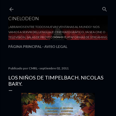
Ir al contenido principal
CINELODEON
¡ABRAMOS ENTRE TODOS NUEVAS VENTANAS AL MUNDO! NOS
VAMOS A SERVIR DEL LENGUAJE CINEMATOGRÁFICO, YA SEA CINE O
TELEVISIÓN, SALAS DE PROYECCIÓN O PLATAFORMAS DE STREAMING
PÁGINA PRINCIPAL
AVISO LEGAL
Publicado por
CMRL
septiembre 02, 2011
LOS NIÑOS DE TIMPELBACH. NICOLAS
BARY.