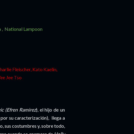
a , National Lampoon
arlie Fleischer, Kato Kaelin,
ee Jee Tso
ic (Efren Ramirez
), el hijo de un
por su caracterización), llega a
o, sus costumbres y, sobre todo,
 Pero cuando se enamora de
Holly