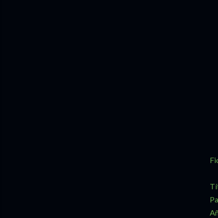
Fi
Tí
Pa
Añ