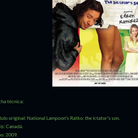
cha técnica:
tulo original: National Lampoon's Ratko: the ictator's son.
ís: Canadá.
o: 2009.