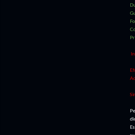
Du
Gu
Fo
Co
Pr
In
Ef
Ad
Si
Pe
di
Es
su