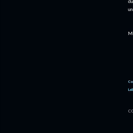
du
un
Mu
Co
Lab
C