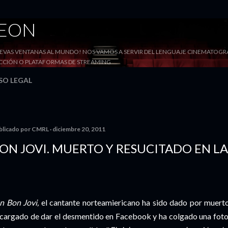
Ir al contenido principal
DEON
VAS VENTANAS AL MUNDO! NOS VAMOS A SERVIR DEL LENGUAJE CINEMATOGRÁF
YECCIÓN O PLATAFORMAS DE STREAMING
SO LEGAL
blicado por
CMRL
diciembre 20, 2011
ON JOVI. MUERTO Y RESUCITADO EN LA
n Bon Jovi,
el cantante norteamiericano ha sido dado por muert
cargado de dar el desmentido en Facebook y ha colgado una foto