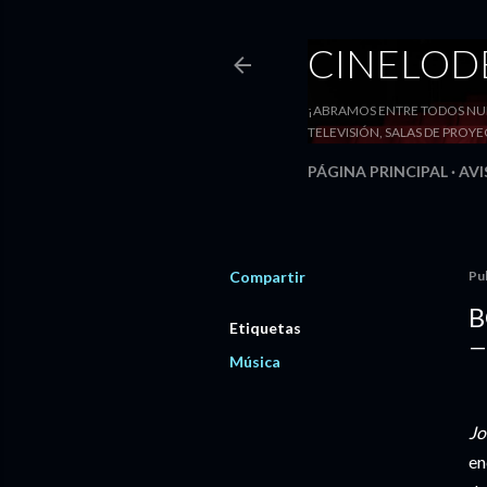
CINELO
¡ABRAMOS ENTRE TODOS NUE
TELEVISIÓN, SALAS DE PRO
PÁGINA PRINCIPAL
AVI
Compartir
Pu
B
Etiquetas
Música
Jo
en