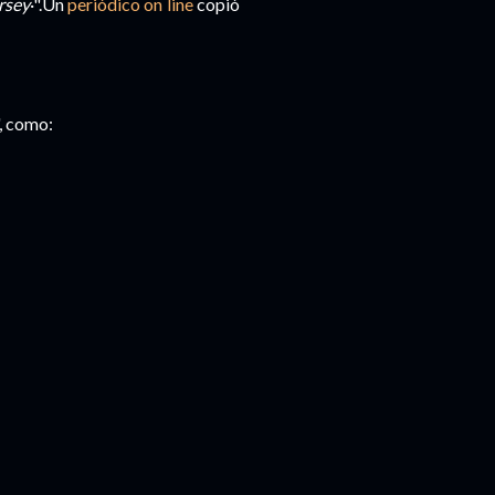
rsey
·".Un
periódico on line
copió
", como: