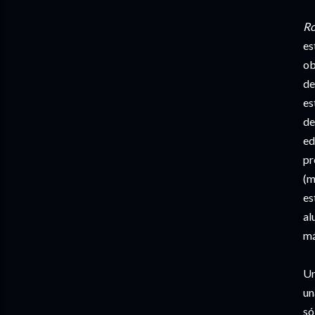
Ro
es
ob
de
es
de
ed
pr
(m
es
al
má
Un
un
só