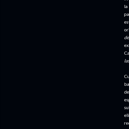
la
pa
es
or
de
ex
Ca
la
Cu
ba
de
es
su
el
re