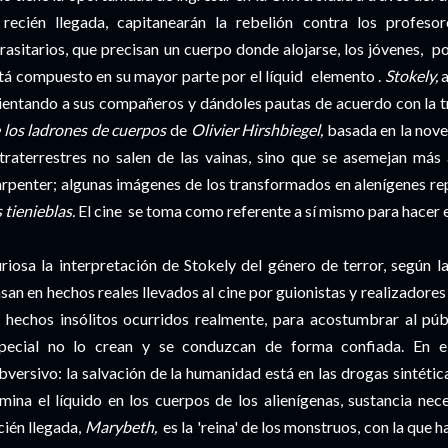
 recién llegada, capitanearán la rebelión contra los profesor
rasitarios, que precisan un cuerpo donde alojarse, los jóvenes, p
tá compuesto en su mayor parte por el líquid elemento .
Stokely,
a
ientando a sus compañeros y dándoles pautas de acuerdo con la
 los ladrones de cuerpos
de
Olivier Hirshbiegel,
basada en la nove
traterrestres no salen de las vainas, sino que se asemejan má
rpenter; algunas imágenes de los transformados en alenígenes rep
s tienieblas.
El cine se toma como referente a sí mismo para hacer 
riosa la interpretación de Stokely del género de terror, según la 
san en hechos reales llevados al cine por guionistas y realizador
 hechos insólitos ocurridos realmente, para acostumbrar al púb
pecial no lo crean y se conduzcan de forma confiada. En 
bversivo: la salvación de la humanidad está en las drogas sintétic
imina el líquido en los cuerpos de los alienígenas, sustancia nece
cién llegada,
Marybeth,
es la 'reina' de los monstruos, con la que 