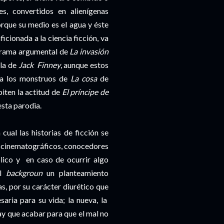
es, convertidos en alienígenas
orque su medio es el agua y éste
ficionada a la ciencia ficción, va
 trama argumental de
La invasión
la de
Jack Finney
, aunque estos
s a los monstruos de
La cosa
de
iten la actitud de
El príncipe de
esta parodia.
cual las historias de ficción se
es cinematográficos, conocedores
lico y en caso de ocurrir algo
el
backgroun
un planteamiento
as, por su carácter diurético que
saria para su vida; la nueva, la
hay que acabar para que el mal no