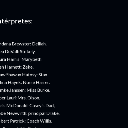
ntérpretes:
rdana Brewster: Delilah.
ea DuVall: Stokely.
ura Harris: Marybeth,
sh Harnett: Zeke,
aw Shawun Hatosy: Stan.
lma Hayek: Nurse Harrer.
mke Janssen: Miss Burke,
per Lauri:Mrs. Olson,
ris McDonald: Casey's Dad,
be Newwirth: principal Drake,
bert Patrick: Coach Willis,