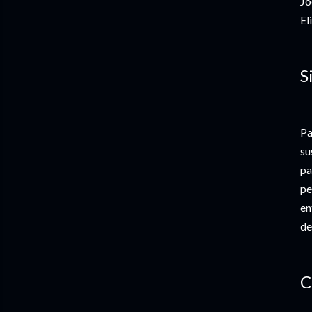
Jo
El
S
Pa
su
pa
pe
en
de
C