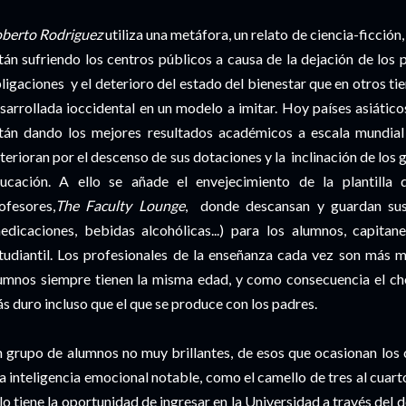
berto Rodriguez
utiliza una metáfora, un relato de ciencia-ficció
tán sufriendo los centros públicos a causa de la dejación de los
ligaciones y el deterioro del estado del bienestar que en otros ti
sarrollada ioccidental en un modelo a imitar. Hoy países asiáti
tán dando los mejores resultados académicos a escala mundial 
terioran por el descenso de sus dotaciones y la inclinación de los g
ucación. A ello se añade el envejecimiento de la plantilla
ofesores,
The
Faculty
Lounge
, donde descansan y guardan sus
edicaciones, bebidas alcohólicas...) para los alumnos, capitan
tudiantil. Los profesionales de la enseñanza cada vez son más ma
umnos siempre tienen la misma edad, y como consecuencia el cho
s duro incluso que el que se produce con los padres.
 grupo de alumnos no muy brillantes, de esos que ocasionan los c
a inteligencia emocional notable, como el camello de tres al cuarto
lo tiene la oportunidad de ingresar en la Universidad a través del 