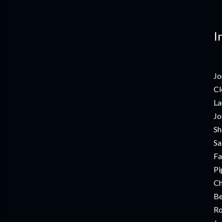
I
Jo
Cl
La
Jo
Sh
Sa
Fa
Pi
Ch
Be
Ro