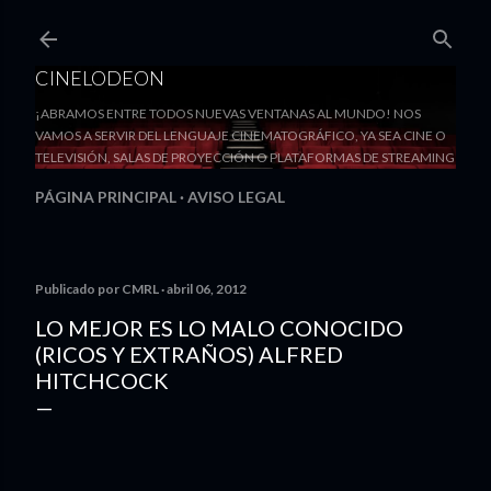
Ir al contenido principal
CINELODEON
¡ABRAMOS ENTRE TODOS NUEVAS VENTANAS AL MUNDO! NOS
VAMOS A SERVIR DEL LENGUAJE CINEMATOGRÁFICO, YA SEA CINE O
TELEVISIÓN, SALAS DE PROYECCIÓN O PLATAFORMAS DE STREAMING
PÁGINA PRINCIPAL
AVISO LEGAL
Publicado por
CMRL
abril 06, 2012
LO MEJOR ES LO MALO CONOCIDO
(RICOS Y EXTRAÑOS) ALFRED
HITCHCOCK