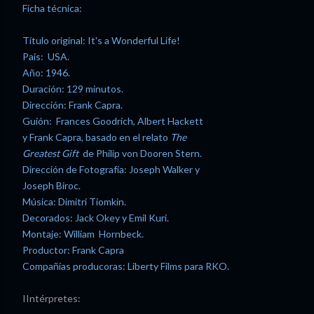
Ficha técnica:
Título original: It's a Wonderful Life!
Pais: USA.
Año: 1946.
Duración: 129 minutos.
Dirección: Frank Capra.
Guión: Frances Goodrich, Albert Hackett
y Frank Capra, basado en el relato
The
Greatest Gift
de Philip von Dooren Stern.
Dirección de Fotografía: Joseph Walker y
Joseph Biroc.
Música: Dimitri Tiomkin.
Decorados: Jack Okey y Emil Kuri.
Montaje: William Hornbeck.
Productor: Frank Capra
Compañías producoras: Liberty Films para RKO.
IIntérpretes: