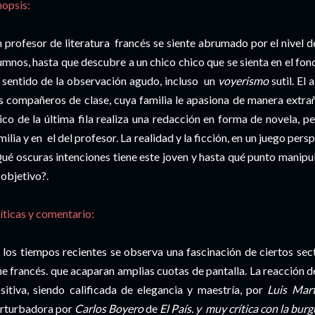
nopsis:
 profesor de literatura francés se siente abrumado por el nivel 
umnos, hasta que descubre a un chico chico que se sienta en el fond
 sentido de la observación agudo, incluso un
voyerismo
sutil. El
s compañeros de clase, cuya familia le apasiona de manera extrañ
ico de la última fila realiza una redacción en forma de novela, p
milia y en el del profesor. La realidad y la ficción, en un juego per
ué oscuras intenciones tiene este joven y hasta qué punto manipu
 objetivo?.
íticas y comentario:
 los tiempos recientes se observa una fascinación de ciertos sec
ne francés. que acaparan amplias cuotas de pantalla. La reacción d
sitiva, siendo calificada de elegancia y maestría, por
Luis Mart
rturbadora por
Carlos Boyero
de
El País. y muy crítica con la burg