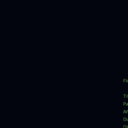
Fi
Tí
Pa
Añ
Du
Di