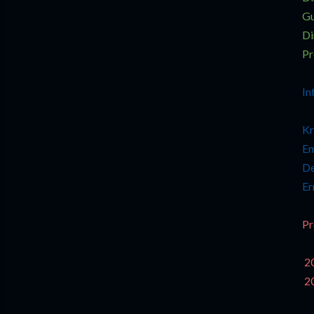
Gu
Di
Pr
In
Kr
Em
De
Er
Pr
20
20