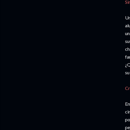
Si
Un
al
un
su
ch
fa
¿Q
su
Cr
En
ci
po
pe