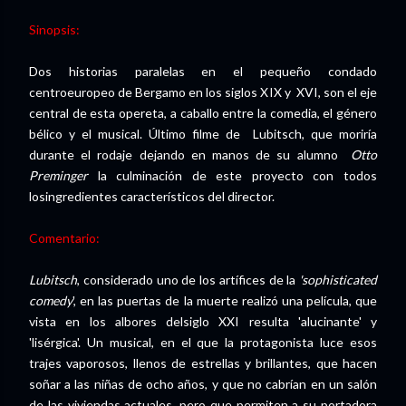
Sinopsis:
Dos historias paralelas en el pequeño condado
centroeuropeo de Bergamo en los siglos XIX y XVI, son el eje
central de esta opereta, a caballo entre la comedia, el género
bélico y el musical. Último filme de Lubitsch, que moriría
durante el rodaje dejando en manos de su alumno
Otto
Preminger
la culminación de este proyecto con todos
losingredientes característicos del director.
Comentario:
Lubitsch
, considerado uno de los artífices de la
'sophisticated
comedy
', en las puertas de la muerte realizó una película, que
vista en los albores delsiglo XXI resulta 'alucinante' y
'lisérgica'. Un musical, en el que la protagonista luce esos
trajes vaporosos, llenos de estrellas y brillantes, que hacen
soñar a las niñas de ocho años, y que no cabrían en un salón
de las viviendas actuales, pero que permiten a su portadora