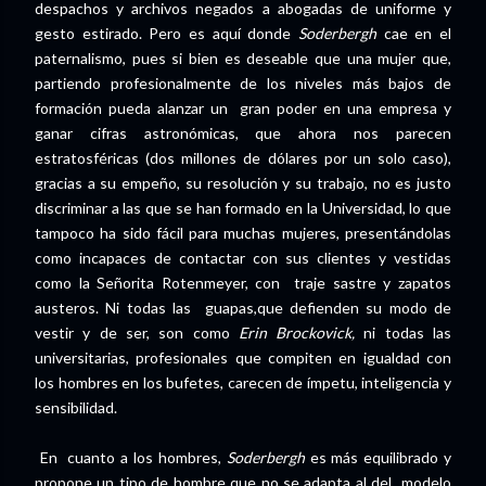
despachos y archivos negados a abogadas de uniforme y
gesto estirado. Pero es aquí donde
Soderbergh
cae en el
paternalismo, pues si bien es deseable que una mujer que,
partiendo profesionalmente de los niveles más bajos de
formación pueda alanzar un gran poder en una empresa y
ganar cifras astronómicas, que ahora nos parecen
estratosféricas (dos millones de dólares por un solo caso),
gracias a su empeño, su resolución y su trabajo, no es justo
discriminar a las que se han formado en la Universidad, lo que
tampoco ha sido fácil para muchas mujeres, presentándolas
como incapaces de contactar con sus clientes y vestidas
como la Señorita Rotenmeyer, con traje sastre y zapatos
austeros. Ni todas las guapas,que defienden su modo de
vestir y de ser, son como
Erin Brockovick,
ni todas las
universitarias, profesionales que compiten en igualdad con
los hombres en los bufetes, carecen de ímpetu, inteligencia y
sensibilidad.
En cuanto a los hombres,
Soderbergh
es más equilibrado y
propone un tipo de hombre que no se adapta al del modelo