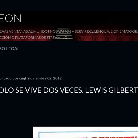
Ir al contenido principal
DEON
VAS VENTANAS AL MUNDO! NOS VAMOS A SERVIR DEL LENGUAJE CINEMATOGRÁF
YECCIÓN O PLATAFORMAS DE STREAMING
SO LEGAL
blicado por
cmjl
noviembre 02, 2012
OLO SE VIVE DOS VECES. LEWIS GILBERT