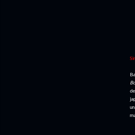
Si
Ba
B
de
ja
un
ma