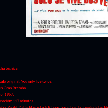
cha técnica:
tulo original: You only live twice.
ís Gran Bretaña.
o: 1967.
ración: 117 minutos.
ión: Roald Dahly Harry Jack Bloom, basado en la novela de Ian Fl