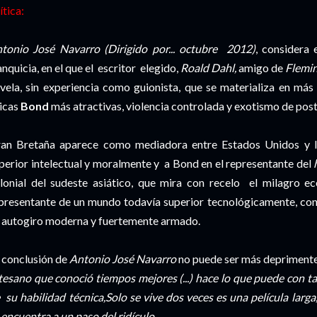
ítica:
tonio José Navarro (Dirigido por... octubre 2012)
, considera 
anquicia, en el que el escritor elegido,
Roald Dahl,
amigo de
Flemin
vela, sin experiencia como guionista, que se materializa en má
icas
Bond
más atractivas, violencia controlada y exotismo de post
an Bretaña aparece como mediadora entre Estados Unidos y la
perior intelectual y moralmente y a Bond en el representante del
h
lonial del sudeste asiático, que mira con recelo el milagro e
presentante de un mundo todavía superior tecnológicamente, con
 autogiro moderna y fuertemente armado.
 conclusión de
Antonio José Navarro
no puede ser más deprimente
tesano que conoció tiempos mejores (...) hace lo que puede con ta
 su habilidad técnica,Solo se vive dos veces es una película lar
 encuentra a un paso del ridículo.