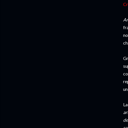
Cr
An
fr
no
ch
Gr
su
co
re
un
La
ar
de
se