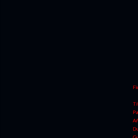
Fi
Tí
Pa
Añ
Du
Gu