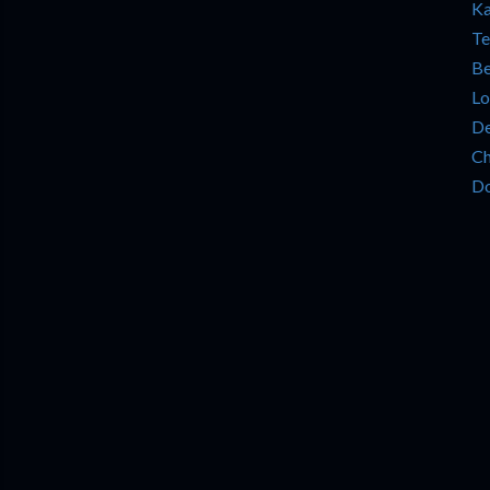
Ka
Te
Be
Lo
De
Ch
Do