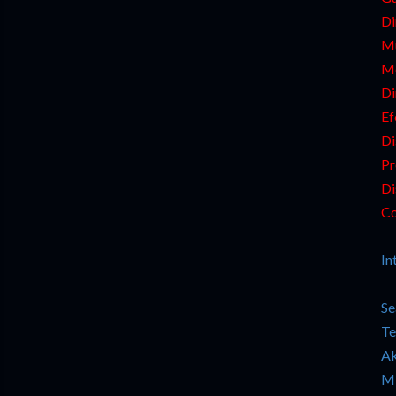
Di
Mú
Mo
Di
Ef
Di
Pr
Di
Co
In
Se
Te
Ak
Mi