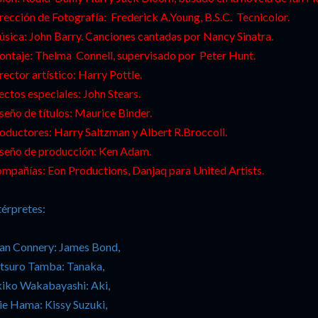
rección de Fotografía: Frederick A.Young, B.S.C. Tecnicolor.
sica: John Barry. Canciones cantadas por Nancy Sinatra.
ntaje: Thelma Connell, supervisado por Peter Hunt.
rector artístico: Harry Pottle.
ectos especiales: John Stears.
seño de títulos: Maurice Binder.
oductores: Harry Saltzman y Albert R.Broccoli.
seño de producción: Ken Adam.
mpañías: Eon Productions, Danjaq para United Artists.
térpretes:
an Connery: James Bond,
tsuro Tamba: Tanaka,
iko Wakabayashi: Aki,
e Hama: Kissy Suzuki,