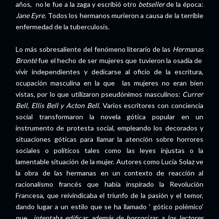
años, no le fue a la zaga y escribió otro
betseller
de la época:
Jane Eyre.
Todos los hermanos murieron a causa de la terrible
enfermedad de la tuberculosis.
Lo más sobresaliente del fenómeno literario de las
Hermanas
Bronté
fue el hecho de ser mujeres que tuvieron la osadía de
vivir independientes y dedicarse al oficio de la escritura,
ocupación masculina en la que las mujeres no eran bien
vistas, por lo que utilizaron pseudónimos masculinos:
Currer
Bell, Ellis Bell y Acton Bell
. Varios escritores con conciencia
social transformaron la novela gótica popular en un
instrumento de protesta social, empleando los decorados y
situaciones góticas para llamar la atención sobre horrores
sociales o políticos tales como las leyes injustas o la
lamentable situación de la mujer. Autores como Lucía Solaz ve
la obra de las hermanas en un contexto de reacción al
racionalismo francés que había inspirado la Revolución
Francesa, que reivindicaba el triunfo de la pasión y el temor,
dando lugar a un estilo que se ha llamado ' gótico polémico'
que
intentaba edificar además de horrorizar a los lectores