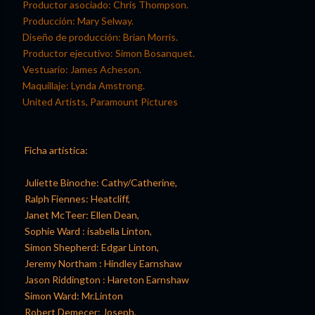
Productor asociado: Chris Thompson.
Producción: Mary Selway.
Diseño de producción: Brian Morris.
Productor ejecutivo: Simon Bosanquet.
Vestuario: James Acheson.
Maquillaje: Lynda Amstrong.
United Artists, Paramount Pictures
Ficha artística:
Juliette Binoche: Cathy/Catherine,
Ralph Fiennes: Heatcliff,
Janet McTeer: Ellen Dean,
Sophie Ward : isabella Linton,
Simon Shepherd: Edgar Linton,
Jeremy Northam : Hindley Earnshaw
Jason Riddington : Hareton Earnshaw
Simon Ward: Mr.Linton
Robert Demecer: Joseph,