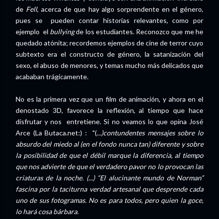
de
Fell
, acerca de que hay algo sorprendente en el género,
pues se pueden contar historias relevantes, como por
ejemplo el
bullying
de los estudiantes. Reconozco que me he
quedado atónita; recordemos ejemplos de cine de terror cuyo
subtexto era el constructo de género, la satanización del
sexo, el abuso de menores, y temas mucho más delicados que
acababan trágicamente.
No es la primera vez que un film de animación, y ahora en el
denostado 3D, favorece la reflexión, al tiempo que hace
disfrutar y nos entretiene. Si no veamos lo que opina José
Arce (La Butaca.net:) : "(
...)contundentes mensajes sobre lo
absurdo del miedo al (en el fondo nunca tan) diferente y sobre
la posibilidad de que el débil marque la diferencia, al tiempo
que nos advierte de que el verdadero pavor no lo provocan las
criaturas de la noche. (...) “El alucinante mundo de Norman”
fascina por la taciturna verdad artesanal que desprende cada
uno de sus fotogramas. No es para todos, pero quien la goce,
lo hará cosa bárbara.