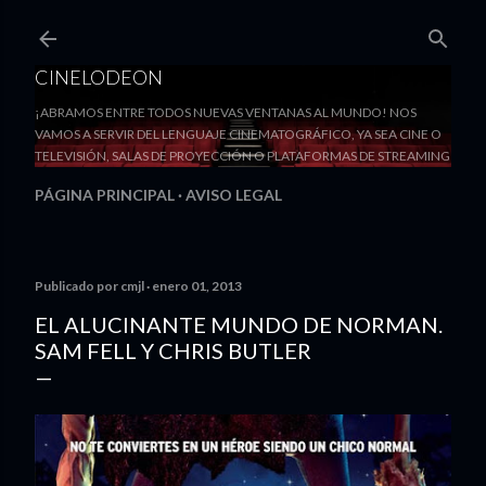
Ir al contenido principal
CINELODEON
¡ABRAMOS ENTRE TODOS NUEVAS VENTANAS AL MUNDO! NOS
VAMOS A SERVIR DEL LENGUAJE CINEMATOGRÁFICO, YA SEA CINE O
TELEVISIÓN, SALAS DE PROYECCIÓN O PLATAFORMAS DE STREAMING
PÁGINA PRINCIPAL
AVISO LEGAL
Publicado por
cmjl
enero 01, 2013
EL ALUCINANTE MUNDO DE NORMAN.
SAM FELL Y CHRIS BUTLER