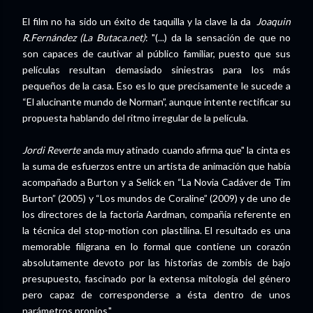
El film no ha sido un éxito de taquilla y la clave la da
Joaquin
R.Fernández (La Butaca.net)
: "(...) da la sensación de que no
son capaces de cautivar al público familiar, puesto que sus
películas resultan demasiado siniestras para los más
pequeños de la casa. Eso es lo que precisamente le sucede a
“El alucinante mundo de Norman”, aunque intente rectificar su
propuesta hablando del ritmo irregular de la película.
Jordi Reverte
anda muy atinado cuando afirma que" la cinta es
la suma de esfuerzos entre un artista de animación que había
acompañado a Burton y a Selick en “La Novia Cadáver de Tim
Burton” (2005) y “Los mundos de Coraline” (2009) y de uno de
los directores de la factoría Aardman, compañía referente en
la técnica del stop-motion con plastilina. El resultado es una
memorable filigrana en lo formal que contiene un corazón
absolutamente devoto por las historias de zombis de bajo
presupuesto, fascinado por la extensa mitología del género
pero capaz de corresponderse a ésta dentro de unos
parámetros propios."