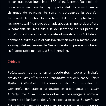
brujas que tuvo lugar hace 300 años. Norman Babcock, de
once años, se pasa la mayor parte del día sumido en el
visionado de películas de terror y estudiando la tradición
fantasmal. De hecho, Norman tiene el don de ver y hablar con
los muertos, al igual que su amada abuela. En general, prefiere
la compañía del más allá a la del histérico de su padre, la
despistada de su madre y la profundamente superficial de su
hermana Courtney. En el colegio, Norman evita al matón Alvin,
es amigo del impresionable Neil e intenta no pensar mucho en
su insoportable maestra, la Sra. Henscher.
Críticas:
Fotogramas
nos pone en antecedentes sobre el trabajo
previo de
Sam Fell,
autor de
Ratónpolis
, y el debutante
Chris
Butler,
( diseñador del storyboard de 'Los mundos de
Coraline'), cuyo trabajo ha gozado de la confianza de
Laika
Entertainment
; reconoce la influencia de
George A.Romero
,
quien sentó las bases del género con la película
'La noche de
los muertos vivientes
' y concluye con una afirmación increíble