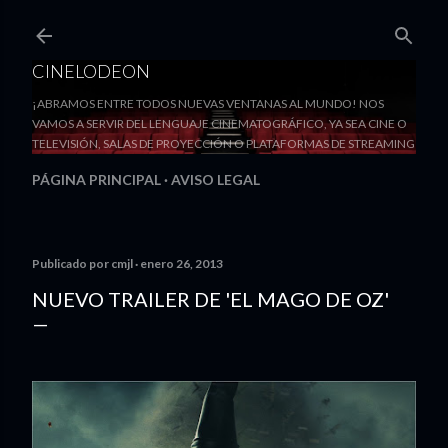
Ir al contenido principal
CINELODEON
¡ABRAMOS ENTRE TODOS NUEVAS VENTANAS AL MUNDO! NOS
VAMOS A SERVIR DEL LENGUAJE CINEMATOGRÁFICO, YA SEA CINE O
TELEVISIÓN, SALAS DE PROYECCIÓN O PLATAFORMAS DE STREAMING
PÁGINA PRINCIPAL
AVISO LEGAL
Publicado por
cmjl
enero 26, 2013
NUEVO TRAILER DE 'EL MAGO DE OZ'