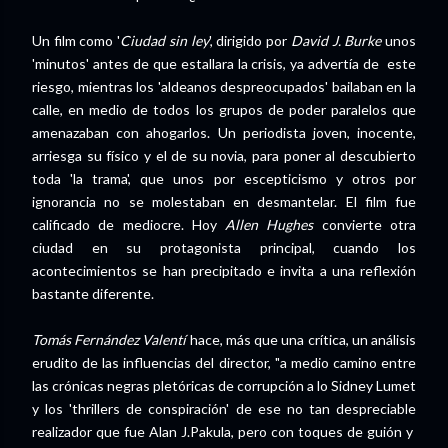
Un film como '
Ciudad sin ley
', dirigido por
David J. Burke
unos
'minutos' antes de que estallara la crisis, ya advertía de este
riesgo, mientras los 'aldeanos despreocupados' bailaban en la
calle, en medio de todos los grupos de poder paralelos que
amenazaban con ahogarlos. Un periodista joven, inocente,
arriesga su físico y el de su novia, para poner al descubierto
toda 'la trama', que unos por escepticismo y otros por
ignorancia no se molestaban en desmantelar. El film fue
calificado de mediocre. Hoy
Allen Hughes
convierte otra
ciudad en su protagonista principal, cuando los
acontecimientos se han precipitado e invita a una reflexión
bastante diferente.
Tomás Fernández Valentí
hace, más que una crítica, un análisis
erudito de las influencias del director, "a medio camino entre
las crónicas negras pletóricas de corrupción a lo Sidney Lumet
y los 'thrillers de conspiración' de ese no tan despreciable
realizador que fue Alan J.Pakula, pero con toques de guión y