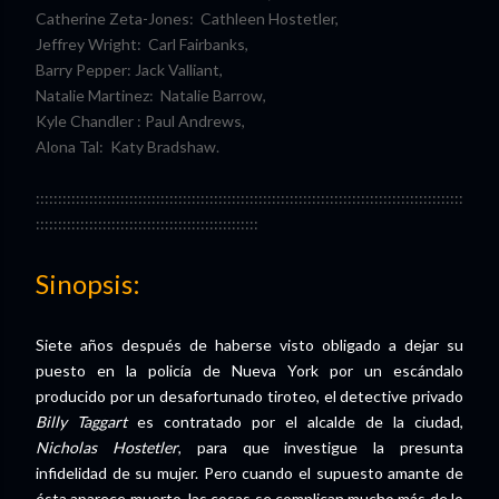
Catherine Zeta-Jones: Cathleen Hostetler,
Jeffrey Wright: Carl Fairbanks,
Barry Pepper: Jack Valliant,
Natalie Martinez: Natalie Barrow,
Kyle Chandler : Paul Andrews,
Alona Tal: Katy Bradshaw.
::::::::::::::::::::::::::::::::::::::::::::::::::::::::::::::::::::::::::::::::::::::::::::::::
::::::::::::::::::::::::::::::::::::::::::::::::::
Sinopsis:
Siete años después de haberse visto obligado a dejar su
puesto en la policía de Nueva York por un escándalo
producido por un desafortunado tiroteo, el detective privado
Billy Taggart
es contratado por el alcalde de la ciudad,
Nicholas Hostetler
, para que investigue la presunta
infidelidad de su mujer. Pero cuando el supuesto amante de
ésta aparece muerto, las cosas se complican mucho más de lo