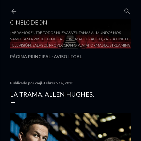
Ir al contenido principal
CINELODEON
¡ABRAMOS ENTRE TODOS NUEVAS VENTANAS AL MUNDO! NOS
VAMOS A SERVIR DEL LENGUAJE CINEMATOGRÁFICO, YA SEA CINE O
TELEVISIÓN, SALAS DE PROYECCIÓN O PLATAFORMAS DE STREAMING
PÁGINA PRINCIPAL
AVISO LEGAL
Publicado por
cmjl
febrero 16, 2013
LA TRAMA. ALLEN HUGHES.