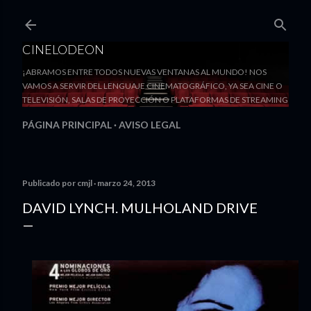
Ir al contenido principal
CINELODEON
¡ABRAMOS ENTRE TODOS NUEVAS VENTANAS AL MUNDO! NOS
VAMOS A SERVIR DEL LENGUAJE CINEMATOGRÁFICO, YA SEA CINE O
TELEVISIÓN, SALAS DE PROYECCIÓN O PLATAFORMAS DE STREAMING
PÁGINA PRINCIPAL
AVISO LEGAL
Publicado por
cmjl
marzo 24, 2013
DAVID LYNCH. MULHOLAND DRIVE