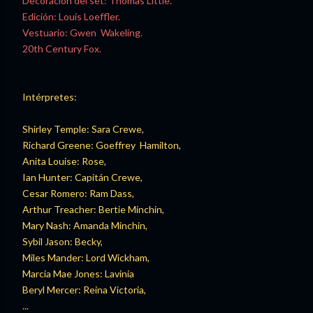
Decoración del set: Thomas Little.
Edición: Louis Loeffler.
Vestuario: Gwen Wakeling.
20th Century Fox.
Intérpretes:
Shirley Temple: Sara Crewe,
Richard Greene: Goeffrey Hamilton,
Anita Louise: Rose,
Ian Hunter: Capitán Crewe,
Cesar Romero: Ram Dass,
Arthur Treacher: Bertie Minchin,
Mary Nash: Amanda Minchin,
Sybil Jason: Becky,
Miles Mander: Lord Wickham,
Marcia Mae Jones: Lavinia
Beryl Mercer: Reina Victoria,
...