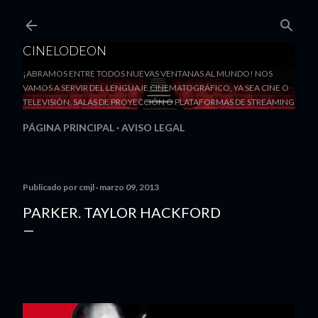
Ir al contenido principal
CINELODEON
¡ABRAMOS ENTRE TODOS NUEVAS VENTANAS AL MUNDO! NOS
VAMOS A SERVIR DEL LENGUAJE CINEMATOGRÁFICO, YA SEA CINE O
TELEVISIÓN, SALAS DE PROYECCIÓN O PLATAFORMAS DE STREAMING
PÁGINA PRINCIPAL
AVISO LEGAL
Publicado por
cmjl
marzo 09, 2013
PARKER. TAYLOR HACKFORD