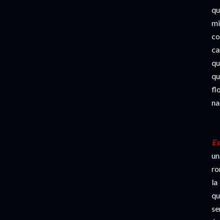
qu
mi
co
ca
qu
qu
fl
na
Es
un
ro
la
qu
se