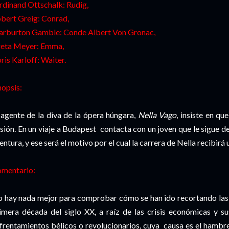
rdinand Ottschalk: Rudig,
bert Greig: Conrad,
rburton Gamble: Conde Albert Von Gronac,
eta Meyer: Emma,
ris Karloff: Waiter.
nopsis:
 agente de la diva de la ópera húngara,
Nella Vago
, insiste en qu
sión. En un viaje a Budapest contacta con un joven que le sigue de
entura, y ese será el motivo por el cual la carrera de Nella recibirá
mentario:
 hay nada mejor para comprobar cómo se han ido recortando las l
imera década del siglo XX, a raíz de las crisis económicas y s
frentamientos bélicos o revolucionarios, cuya causa es el hambre