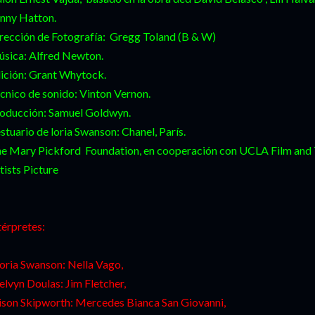
nny Hatton.
rección de Fotografía: Gregg Toland (B & W)
sica: Alfred Newton.
ición: Grant Whytock.
cnico de sonido: Vinton Vernon.
oducción: Samuel Goldwyn.
stuario de loria Swanson: Chanel, París.
e Mary Pickford Foundation, en cooperación con UCLA Film and T
tists Picture
térpretes:
oria Swanson: Nella Vago,
lvyn Doulas: Jim Fletcher,
ison Skipworth: Mercedes Bianca San Giovanni,