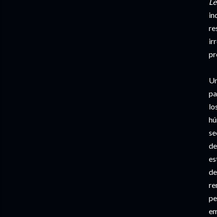
Le
in
re
ir
pr
Un
pa
lo
hú
se
de
es
de
re
pe
em