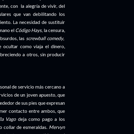
te, con la alegría de vivir, del
lares que van debilitando los
ento. La necesidad de sustituir
 mano el
Código Hays
, la censura,
absurdos, las
screwball comedy
,
 ocultar como viaja el dinero,
reciendo a otros, sin producir
rsonal de servicio más cercano a
rvicios de un joven apuesto, que
rededor de sus pies que expresan
rimer contacto entre ambos, que
la Vago
deja como pago a los
o collar de esmeraldas.
Mervyn