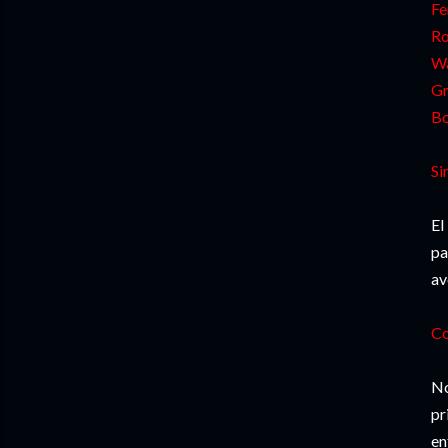
Fe
Ro
Wa
Gr
Bo
Si
El
pa
av
Co
No
pr
en