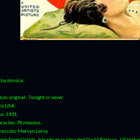
cha técnica:
tulo original: Tonight or never.
ís USA.
o: 1931.
ración: 78 minutos.
rección: Mervyn Leroy.
ión Ernest Vajda, basado en la obra ded David Belasco , Lili Halv