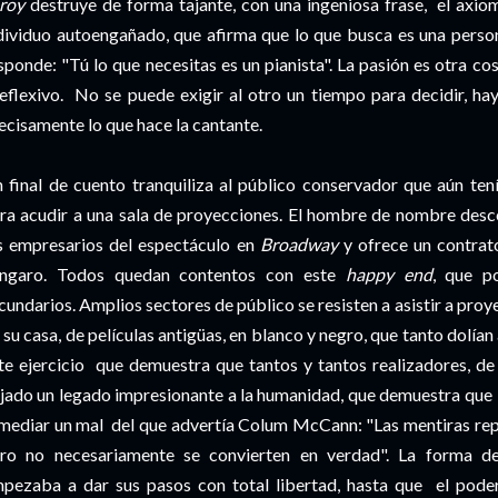
roy
destruye de forma tajante, con una ingeniosa frase, el axiom
dividuo autoengañado, que afirma que lo que busca es una person
sponde: "Tú lo que necesitas es un pianista". La pasión es otra cos
reflexivo. No se puede exigir al otro un tiempo para decidir, hay
ecisamente lo que hace la cantante.
 final de cuento tranquiliza al público conservador que aún te
ra acudir a una sala de proyecciones. El hombre de nombre desc
s empresarios del espectáculo en
Broadway
y ofrece un contrato
ngaro. Todos quedan contentos con este
happy end
, que p
cundarios. Amplios sectores de público se resisten a asistir a proye
 su casa, de películas antigüas, en blanco y negro, que tanto dolían
te ejercicio que demuestra que tantos y tantos realizadores, de
jado un legado impresionante a la humanidad, que demuestra que e
mediar un mal del que advertía Colum McCann: "Las mentiras repet
ro no necesariamente se convierten en verdad". La forma de
pezaba a dar sus pasos con total libertad, hasta que el poder,