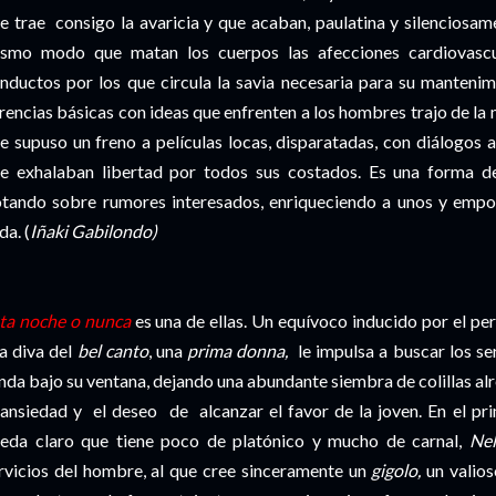
e trae consigo la avaricia y que acaban, paulatina y silenciosamen
smo modo que matan los cuerpos las afecciones cardiovascu
nductos por los que circula la savia necesaria para su mantenimi
rencias básicas con ideas que enfrenten a los hombres trajo de la
e supuso un freno a películas locas, disparatadas, con diálogos 
e exhalaban libertad por todos sus costados. Es una forma de
otando sobre rumores interesados, enriqueciendo a unos y empob
da. (
Iñaki Gabilondo)
ta noche o nunca
es una de ellas. Un equívoco inducido por el pe
a diva del
bel canto
, una
prima donna,
le impulsa a buscar los se
nda bajo su ventana, dejando una abundante siembra de colillas al
 ansiedad y el deseo de alcanzar el favor de la joven. En el p
eda claro que tiene poco de platónico y mucho de carnal,
Nel
rvicios del hombre, al que cree sinceramente un
gigolo,
un valios