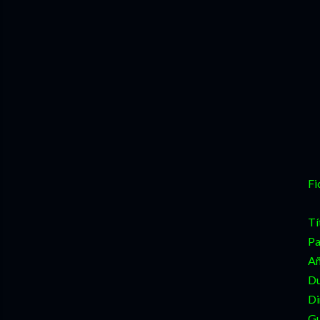
Fi
Tí
Pa
Añ
Du
Di
Gu