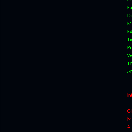
Fa
Di
Mú
Ed
Té
Pr
Ve
Th
Ar
In
Gl
Me
Al