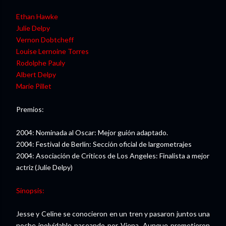
Ethan Hawke
Julie Delpy
Vernon Dobtcheff
Louise Lernoine Torres
Rodolphe Pauly
Albert Delpy
Marie Pillet
Premios:
2004: Nominada al Oscar: Mejor guión adaptado.
2004: Festival de Berlín: Sección oficial de largometrajes
2004: Asociación de Críticos de Los Angeles: Finalista a mejor
actriz (Julie Delpy)
Sinopsis:
Jesse y Celine se conocieron en un tren y pasaron juntos una
noche inolvidable paseando por Viena. Aunque prometieron