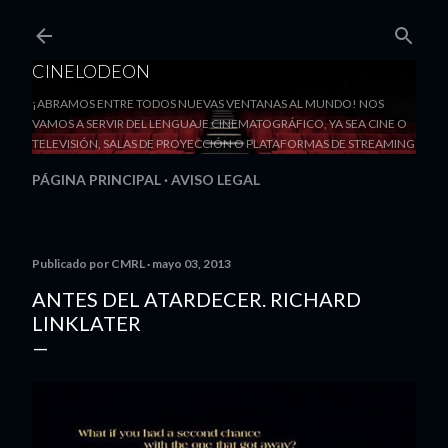
Ir al contenido principal
CINELODEON
¡ABRAMOS ENTRE TODOS NUEVAS VENTANAS AL MUNDO! NOS
VAMOS A SERVIR DEL LENGUAJE CINEMATOGRÁFICO, YA SEA CINE O
TELEVISIÓN, SALAS DE PROYECCIÓN O PLATAFORMAS DE STREAMING
PÁGINA PRINCIPAL
AVISO LEGAL
Publicado por
CMRL
mayo 03, 2013
ANTES DEL ATARDECER. RICHARD
LINKLATER