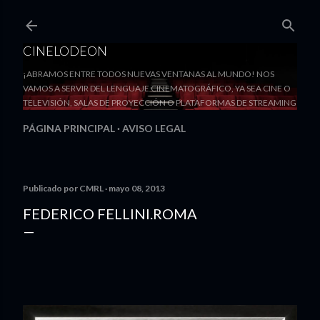
Ir al contenido principal
CINELODEON
¡ABRAMOS ENTRE TODOS NUEVAS VENTANAS AL MUNDO! NOS
VAMOS A SERVIR DEL LENGUAJE CINEMATOGRÁFICO, YA SEA CINE O
TELEVISIÓN, SALAS DE PROYECCIÓN O PLATAFORMAS DE STREAMING
PÁGINA PRINCIPAL
AVISO LEGAL
Publicado por
CMRL
mayo 08, 2013
FEDERICO FELLINI.ROMA