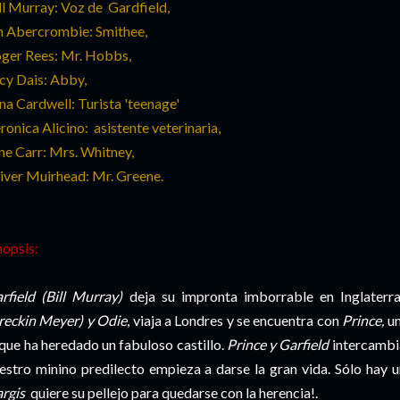
ll Murray: Voz de Gardfield,
n Abercrombie: Smithee,
ger Rees: Mr. Hobbs,
cy Dais: Abby,
na Cardwell: Turista 'teenage'
ronica Alicino: asistente veterinaria,
ne Carr: Mrs. Whitney,
iver Muirhead: Mr. Greene.
nopsis:
rfield (Bill Murray)
deja su impronta imborrable en Inglater
reckin Meyer) y Odie
, viaja a Londres y se encuentra con
Prince,
un
 que ha heredado un fabuloso castillo.
Prince y Garfield
intercambia
estro minino predilecto empieza a darse la gran vida. Sólo hay u
rgis
quiere su pellejo para quedarse con la herencia!.