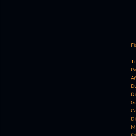
Fi
Tí
Pa
Añ
Du
Di
Gu
Ca
Di
Mú
Ed