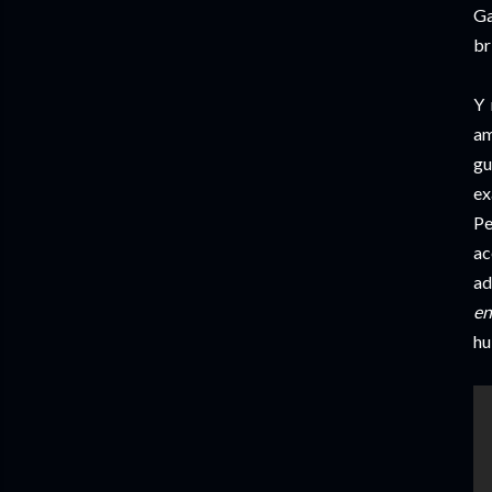
Ga
br
Y 
am
gu
ex
Pe
ac
ad
en
hu