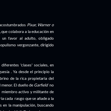
ne acostumbrados
Pixar, Warner o
, que colabora a la educación en
 un favor al adulto, obligado
opulismo vergonzante, dirigido
iferentes 'clases' sociales, en
uesía . Ya desde el principio la
rino de la rica propietaria del
al menor. El dueño de
Garfield
no
y miembro activo y militante de
ia cada rasgo que se añade a la
s en la manipulación, buscando