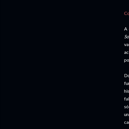
Co
A 
So
va
ac
po
Do
fu
hi
fa
só
un
ca