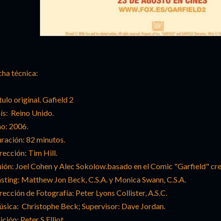
cha técnica:
tulo original. Gafield 2
ís: Reino Unido.
o: 2006.
ración: 82 minutos.
rección: Tim Hill.
ión: Joel Cohen y Alec Sokolow.basado en el Comic "Garfield" cre
sting: Matthew Jon Beck, C.S.A. y Monica Swann, C.S.A.
rección de Fotografía: Peter Lyons Collister, A.S.C.
sica: Christophe Beck; Supervisor: Dave Jordan.
ición: Peter S.Elliot.