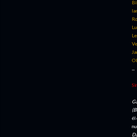
Bi
Ia
Ro
Lu
Le
Ve
Ja
Ol
...
Si
Ga
(B
él
nu
Da