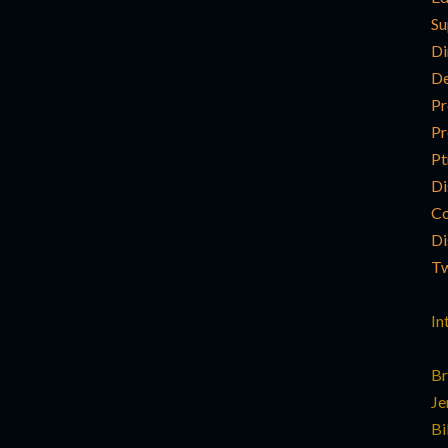
Su
Di
De
Pr
Pr
Pt
Di
Co
Di
Tw
In
Br
Je
Bi