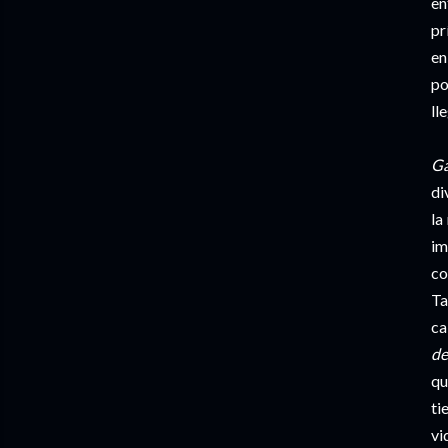
en
pr
en
po
ll
Ga
di
la
im
co
Ta
ca
de
qu
ti
vi