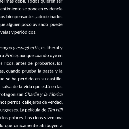
el más débil. Todos quieren ser
 sentimiento se pone en evidencia
iños bienpensantes, adoctrinados
 que alguien poco avisado puede
velas y periódicos.
asagna y espaghettis
, es liberal y
n a
Prince,
aunque cuando oye en
s ricos, antes de probarlos, los
as, cuando prueba la pasta y la
 se ha perdido en su castillo.
 salsa de la vida que está en las
 protagonizan
Charlie y la fábrica
unos perros callejeros de verdad,
burgueses. La película de
Tim Hill
a los pobres. Los ricos viven una
ulo que cínicamente atribuyen a