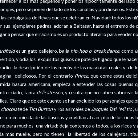
ternecer a los más pequeños y ponerlos hipócritamente del lado d
íncipes, pero se ponen del lado de los canallas y pordioseros. Este
 las cabalgatas de Reyes que se celebran en Navidad: todos los n
r sus ejemplares padres, adoran a Baltasar, hasta el extremo de
egar a pensar que el racismo es un producto literario para vender no
rdfield
es un gato callejero, baila
hip-hop o break dance,
como
l
vertido, y odia los exquisitos guisos de paté de higado que le hace
 radio la descripción de los menús de las mascotas reales y de lo
agina deliciosos. Por el contrario
Prince,
que come estas delici
mida basura americana, empieza a entender las cosas buenas que
nto criado, tanta
delicatessen
, y resulta que no saben saborear la
lles. Claro que de este cuento se han excluido los personajes que
 chocolate
de
Tim Burton
y los animales de
Jacques Tati
,
'Mi tío'
, 
e comen mierda de las basuras y envidian al can pijo de los ricos 
ene para muchos una virtud: deja contentos a todos, a los ricos y 
da más muelle, pero no tienen la libertad de los callejeros, tít