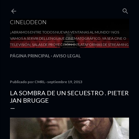
Ir al contenido principal
CINELODEON
¡ABRAMOS ENTRE TODOS NUEVAS VENTANAS AL MUNDO! NOS
VAMOS A SERVIR DEL LENGUAJE CINEMATOGRÁFICO, YA SEA CINE O
TELEVISIÓN, SALAS DE PROYECCIÓN O PLATAFORMAS DE STREAMING
PÁGINA PRINCIPAL
AVISO LEGAL
Publicado por
CMRL
septiembre 19, 2013
LA SOMBRA DE UN SECUESTRO . PIETER
JAN BRUGGE