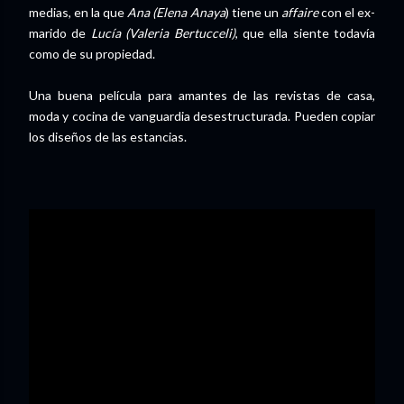
medias, en la que
Ana (Elena Anaya
) tiene un
affaire
con el ex-
marido de
Lucía (Valeria Bertucceli)
, que ella siente todavía
como de su propiedad.
Una buena película para amantes de las revistas de casa,
moda y cocina de vanguardia desestructurada. Pueden copiar
los diseños de las estancias.