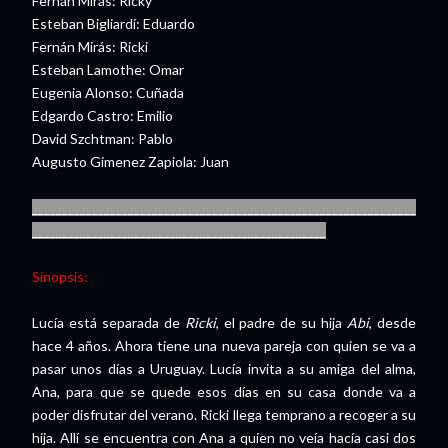
Fernán Mirás: Ricky
Esteban Bigliardi: Eduardo
Fernán Mirás: Ricki
Esteban Lamothe: Omar
Eugenia Alonso: Cuñada
Edgardo Castro: Emilio
David Szchtman: Pablo
Augusto Gimenez Zapiola: Juan
________________________________________________________________
_________________________________________________
Sinopsis:
Lucía está separada de
Ricki
, el padre de su hija
Abi
, desde
hace 4 años. Ahora tiene una nueva pareja con quien se va a
pasar unos días a Uruguay. Lucía invita a su amiga del alma,
Ana, para que se quede esos días en su casa donde va a
poder disfrutar del verano. Ricki llega temprano a recoger a su
hija. Allí se encuentra con Ana a quien no veía hacía casi dos