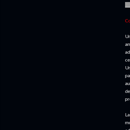
__
Co
Un
am
ad
ce
Un
pa
au
de
pr
La
mo