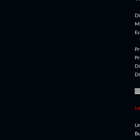
Di
Ma
Es
Pr
Pr
Di
Di
__
In
Li
Bu