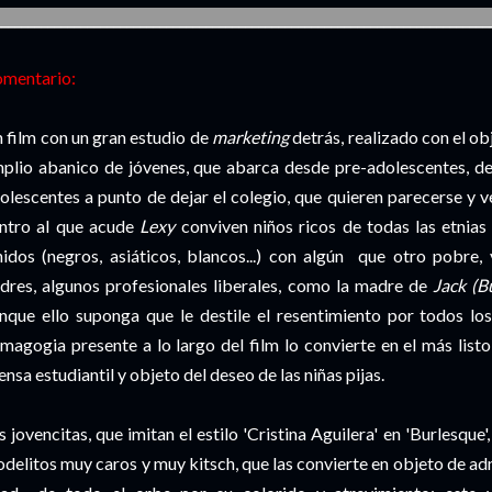
___________________________________________________________________________
mentario:
 film con un gran estudio de
marketing
detrás, realizado con el ob
plio abanico de jóvenes, que abarca desde pre-adolescentes, de
olescentes a punto de dejar el colegio, que quieren parecerse y 
ntro al que acude
Lexy
conviven niños ricos de todas las etnia
idos (negros, asiáticos, blancos...) con algún que otro pobre,
dres, algunos profesionales liberales, como la madre de
Jack (B
nque ello suponga que le destile el resentimiento por todos los
magogia presente a lo largo del film lo convierte en el más listo 
ensa estudiantil y objeto del deseo de las niñas pijas.
s jovencitas, que imitan el estilo 'Cristina Aguilera' en 'Burlesque
delitos muy caros y muy kitsch, que las convierte en objeto de adm