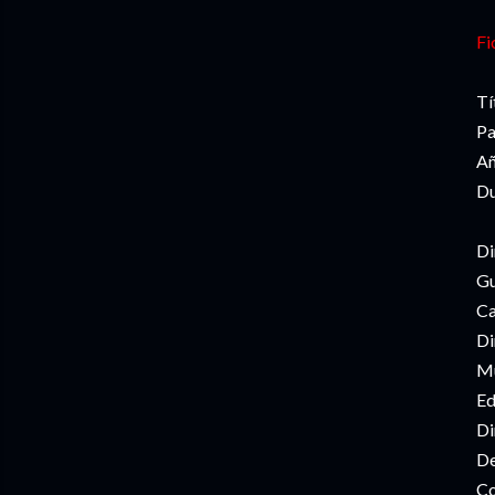
Fi
Tí
Pa
Añ
Du
Di
Gu
Ca
Di
Mú
Ed
Di
De
Co