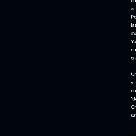
ed
ac
Pe
la
mu
Yo
qu
en
Un
y 
co
't
Gr
sa