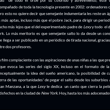
ad de todo el orbe por su colorido y atrevimiento; este v
ompañado de toda la tecnología presente en 2002: ordenadores car
ro esto no quiere decir que semejante indumentaria les reste un áp
s más aptas, incluso más que el pobre Jack, para dirigir un period
cho más lejos que el del experimentado padre de
Lexy
y todo el 
rk. Lo más meritorio es que semejante salto lo da desde un consu
e llega a ser publicado en un periódico de tirada nacional, gracia
tre dos profesores.
 film complaciente con las aspiraciones de unas niñas a las que pr
que evoca las series del siglo XX, incluso en el formato de la
nceptualmente la idea del sueño americano, la posibilidad de c
ierra de las oportunidades' de pegar el salto desde los suburbios 
an Manzana, a la que
Lexy
le dedica un canto que cierra la pel
tisfechos en la ciudad de
New York.
Hoy, hasta los más adocenados