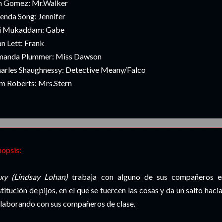
n Gomez: Mr.Walker
enda Song: Jennifer
i Mukaddam: Gabe
n Lett: Frank
anda Plummer: Miss Dawson
arles Shaughnessy: Detective Meany/Falco
m Roberts: Mrs.Stern
___________________________________________________________________________
nopsis:
xy (Lindsay Lohan)
trabaja con alguno de sus compañeros en 
stitución de pijos, en el que se tuercen las cosas y da un salto hac
laborando con sus compañeros de clase.