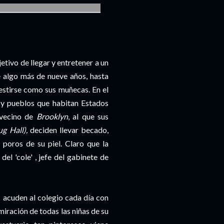
__________________________________
jetivo de llegar y entretener a un
 algo más de nueve años, hasta
vestirse como sus muñecas. En el
s y pueblos que habitan Estados
 vecino de
Brooklyn
, al que sus
ug Hall),
deciden llevar becado,
 poros de su piel. Claro que la
del 'cole' , jefe del gabinete de
', acuden al colegio cada día con
iración de todas las niñas de su