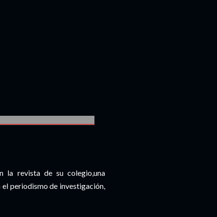
_________________________________
la revista de su colegio,una
ia el periodismo de investigación,