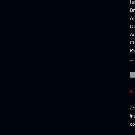
Ia
Br
Al
Da
Am
Ch
Ki
...
__
Si
Le
in
co