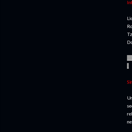
In
Li
Ro
Tz
Do
__
_
Si
Un
se
re
ne