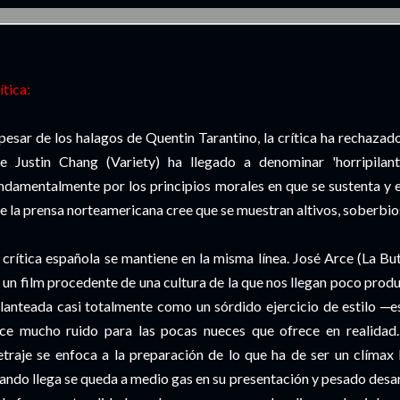
___________________________________________________________________________
ítica:
pesar de los halagos de Quentin Tarantino, la crítica ha rechazado
e Justin Chang (Variety) ha llegado a denominar 'horripilante
ndamentalmente por los principios morales en que se sustenta y e
e la prensa norteamericana cree que se muestran altivos, soberbios
 crítica española se mantiene en la misma línea. José Arce (La But
 un film procedente de una cultura de la que nos llegan poco produ
lanteada casi totalmente como un sórdido ejercicio de estilo ─está
ce mucho ruido para las pocas nueces que ofrece en realidad.
traje se enfoca a la preparación de lo que ha de ser un clímax l
ando llega se queda a medio gas en su presentación y pesado desar