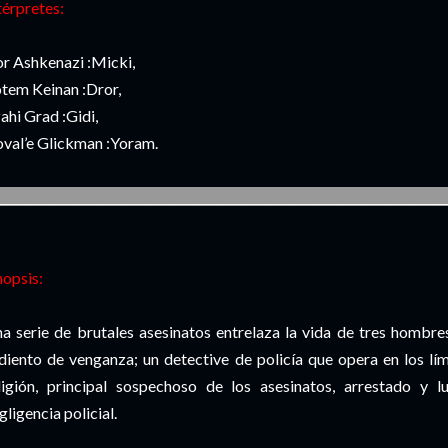
térpretes:
or Ashkenazi :Micki,
tem Keinan :Dror,
ahi Grad :Gidi,
val’e Glickman :Yoram.
___________________________________________________________________________
nopsis:
a serie de brutales asesinatos entrelaza la vida de tres hombres
diento de venganza; un detective de policía que opera en los lím
ligión, principal sospechoso de los asesinatos, arrestado y 
gligencia policial.