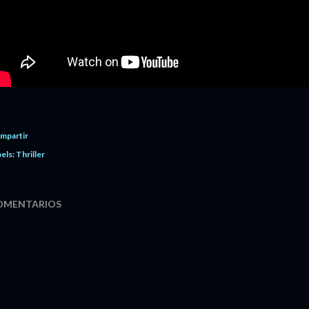
mpartir
els:
Thriller
OMENTARIOS