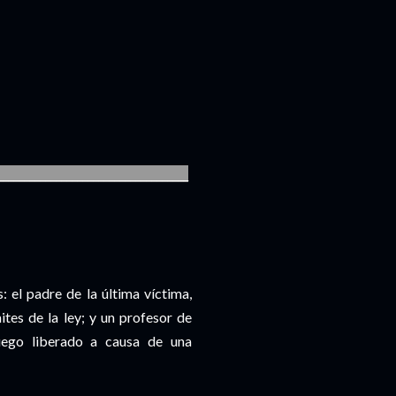
____________________________________
: el padre de la última víctima,
ites de la ley; y un profesor de
luego liberado a causa de una