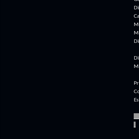
Di
Ca
Mú
Mo
Di
Di
Ma
Pr
Co
Es
__
_