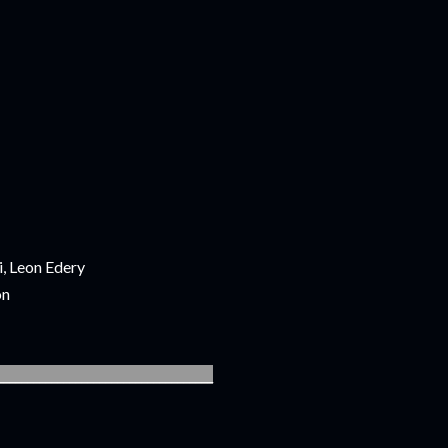
i, Leon Edery
on
____________________________________