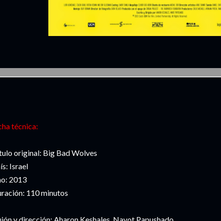
___________________________________________________________________________
cha técnica:
tulo original: Big Bad Wolves
ís: Israel
o: 2013
ración: 110 minutos
ión y dirección: Aharon Keshales, Navot Papushado