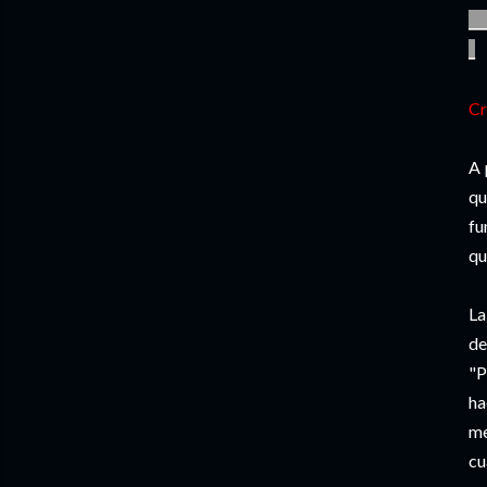
__
_
Cr
A 
qu
fu
qu
La
de
"P
ha
me
cu