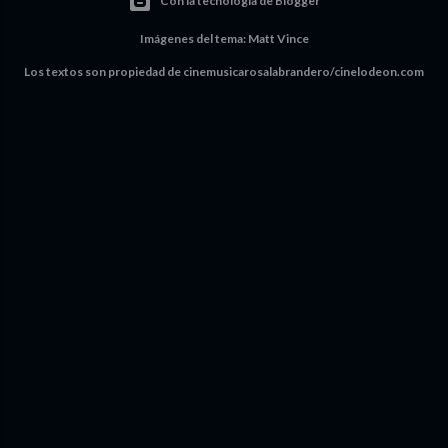
Con la tecnología de Blogger
Imágenes del tema:
Matt Vince
Los textos son propiedad de cinemusicarosalabrandero/cinelodeon.com