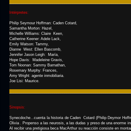
___________________________________________________________
Intérpretes:
Philip Seymour Hoffman: Caden Cotard,
Samantha Morton: Hazel,
Michelle Williams: Claire Keen,
Catherine Keener: Adele Lack,
Emily Watson: Tammy,
Dianne West: Ellen Bascomb,
Jennifer Jason Leigh: María,
Hope Davis: Madeleine Gravis,
Tom Noonan: Sammy Barnathan,
Rosemary Murphy: Frances,
Amy Wright: agente inmobiliaria.
Joe Lisi: Maurice.
___________________________________________________________
Sinopsis:
Synecdoche...cuenta la historia de Caden Cotard (Philip Deymor Hoffm
Olivia . Propenso a las neurosis, a las dudas y preso de una enorme i
Al recibir una pretigiosa beca MacArthur su reacción consiste en montar 