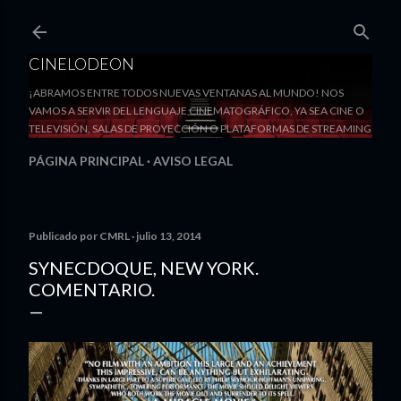
Ir al contenido
CINELODEON
¡ABRAMOS ENTRE TODOS NUEVAS VENTANAS AL MUNDO! NOS
VAMOS A SERVIR DEL LENGUAJE CINEMATOGRÁFICO, YA SEA CINE O
TELEVISIÓN, SALAS DE PROYECCIÓN O PLATAFORMAS DE STREAMING
PÁGINA PRINCIPAL
AVISO LEGAL
Publicado por
CMRL
julio 13, 2014
SYNECDOQUE, NEW YORK.
COMENTARIO.