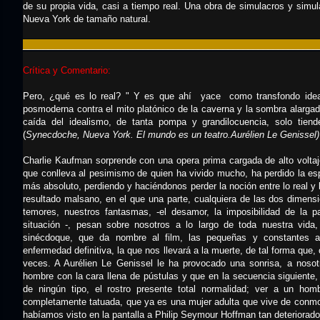
de su propia vida, casi a tiempo real. Una obra de simulacros y simu
Nueva York de tamaño natural.
___________________________________________________________
Crítica y Comentario:
Pero, ¿qué es lo real? " Y es que ahí yace como transfondo ideali
posmoderna contra el mito platónico de la caverna y la sombra alargad
caída del idealismo, de tanta pompa y grandilocuencia, solo tie
(
Synecdoche, Nueva York. El mundo es un teatro.Aurélien Le Genissel)
Charlie Kaufman sorprende con una opera prima cargada de alto voltaj
que conlleva al pesimismo de quien ha vivido mucho, ha perdido la e
más absoluto, perdiendo y haciéndonos perder la noción entre lo real y lo
resultado malsano, en el que una parte, cualquiera de las dos dimens
temores, nuestros fantasmas, -el desamor, la imposibilidad de la pa
situación -, pesan sobre nosotros a lo largo de toda nuestra vida
sinécdoque, que da nombre al film, las pequeñas y constantes af
enfermedad definitiva, la que nos llevará a la muerte, de tal forma que,
veces. A Aurélien Le Genissel le ha provocado una sonrisa, a nosotr
hombre con la cara llena de pústulas y que en la secuencia siguiente, y
de ningún tipo, el rostro presente total normalidad; ver a un hom
completamente tatuada, que ya es una mujer adulta que vive de conm
habíamos visto en la pantalla a Philip Seymour Hoffman tan deteriorado