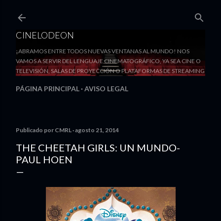
Ir al contenido principal
CINELODEON
¡ABRAMOS ENTRE TODOS NUEVAS VENTANAS AL MUNDO! NOS
VAMOS A SERVIR DEL LENGUAJE CINEMATOGRÁFICO, YA SEA CINE O
TELEVISIÓN, SALAS DE PROYECCIÓN O PLATAFORMAS DE STREAMING
PÁGINA PRINCIPAL
AVISO LEGAL
Publicado por
CMRL
agosto 21, 2014
THE CHEETAH GIRLS: UN MUNDO-
PAUL HOEN