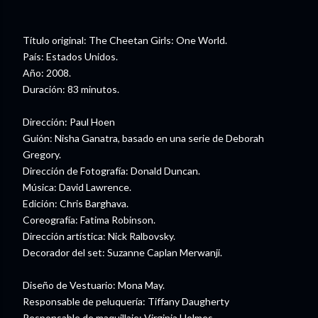
Título original: The Cheetan Girls: One World.
País: Estados Unidos.
Año: 2008.
Duración: 83 minutos.
Dirección: Paul Hoen
Guión: Nisha Ganatra, basado en una serie de Deborah
Gregory.
Dirección de Fotografía: Donald Duncan.
Música: David Lawrence.
Edición: Chris Barghava.
Coreografía: Fatima Robinson.
Dirección artística: Nick Ralbovsky.
Decorador del set: Suzanne Caplan Merwanji.
Diseño de Vestuario: Mona May.
Responsable de peluquería: Tiffany Daugherty
Responsable de maquillaje: Virginia Holmes.