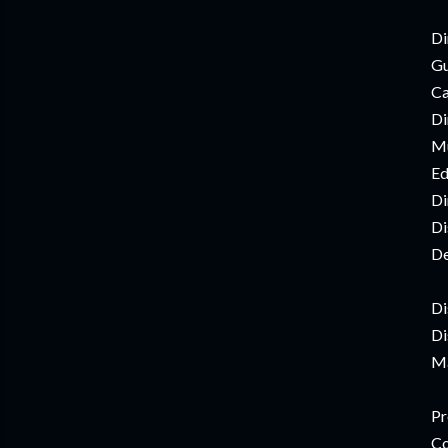
Di
Gu
Ca
Di
Mú
Ed
Di
Di
De
Di
Di
Ma
Pr
Co