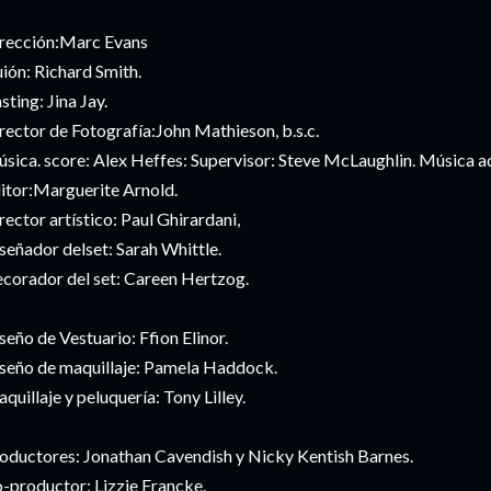
rección:Marc Evans
ión: Richard Smith.
sting: Jina Jay.
rector de Fotografía:John Mathieson, b.s.c.
sica. score: Alex Heffes: Supervisor: Steve McLaughlin. Música a
itor:Marguerite Arnold.
rector artístico: Paul Ghirardani,
señador delset: Sarah Whittle.
corador del set: Careen Hertzog.
seño de Vestuario: Ffion Elinor.
seño de maquillaje: Pamela Haddock.
quillaje y peluquería: Tony Lilley.
oductores: Jonathan Cavendish y Nicky Kentish Barnes.
-productor: Lizzie Francke.