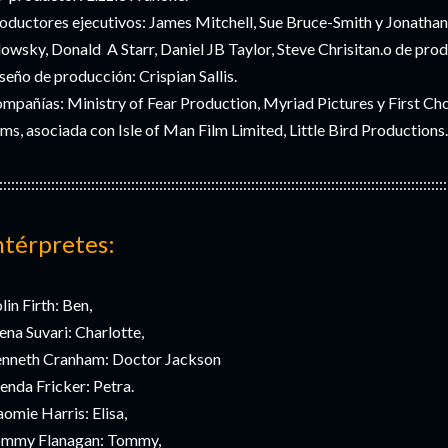
oductores ejecutivos: James Mitchell, Sue Bruce-Smith y Jonathan
lowsky, Donald A Starr, Daniel JB Taylor, Steve Chrisitan.o de produ
seño de producción: Crispian Sallis.
mpañías: Ministry of Fear Production, Myriad Pictures y First Ch
lms, asociada con Isle of Man Film Limited, Little Bird Productions.
::::::::::::::::::::::::::::::::::::::::::::::::::::::::::::::::::::::::::::::::::::::::::::::::::::::::::::::::
ntérpretes:
lin Firth: Ben,
na Suvari: Charlotte,
nneth Cranham: Doctor Jackson
enda Fricker: Petra.
omie Harris: Elisa,
mmy Flanagan: Tommy,