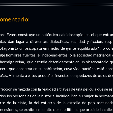
::::::::::::::::::::::::::::::::::::::::::::::::::::::::::::::::::::::::::::::::::::::::::::::::::::::::::::::::
omentario:
rc Evans construye un auténtico caleidoscopio, en el que entra
ntas dan lugar a diferentes dialécticas; realidad y ficción; resp
otagonista un psicópata en medio de gente equilibrada? ) o cole
ige hombres 'fuertes' e 'independientes' o la sociedad matriarcal
 hormiga reina, que estudia detenidamente en un observatorio q
cera que conserva en su habitación, cuya vida pacífica está co
añas. Alimenta a estos pequeños insectos con pedazos de otros de
 ficción se mezcla con la realidad a través de una película que se e
dos los personajes de la historia, incluido Ben, su mujer, la hermana 
rte de la cinta, la del entierro de la estrella de pop asesina
mensiones, se exhibe en lo alto de un edificio, que preside la calle 