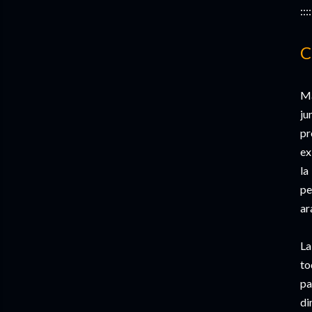
::::
C
Ma
ju
pr
ex
la
pe
ar
La
to
pa
di