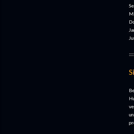
Se
Ma
Do
Ja
Ju
::::
S
Be
Hu
ve
un
pr