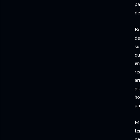
pa
de
Be
de
su
qu
en
re
ar
ps
ho
pa
Ma
te
de