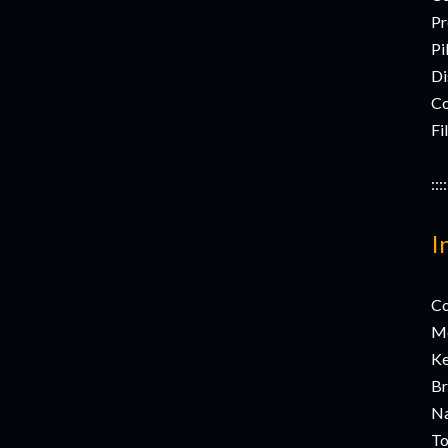
Pr
Pi
Di
Co
Fi
::::
I
Co
Me
Ke
Br
Na
To