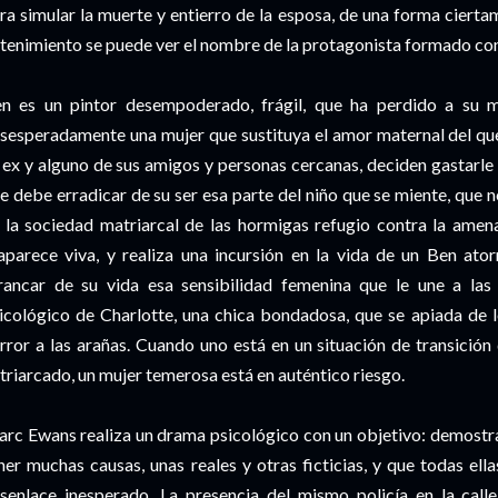
ra simular la muerte y entierro de la esposa, de una forma ciert
tenimiento se puede ver el nombre de la protagonista formado con f
n es un pintor desempoderado, frágil, que ha perdido a su m
sesperadamente una mujer que sustituya el amor maternal del que
 ex y alguno de sus amigos y personas cercanas, deciden gastarle
e debe erradicar de su ser esa parte del niño que se miente, que 
 la sociedad matriarcal de las hormigas refugio contra la amen
aparece viva, y realiza una incursión en la vida de un Ben ato
rancar de su vida esa sensibilidad femenina que le une a las
icológico de Charlotte, una chica bondadosa, que se apiada de 
rror a las arañas. Cuando uno está en un situación de transición
triarcado, un mujer temerosa está en auténtico riesgo.
rc Ewans realiza un drama psicológico con un objetivo: demostra
ner muchas causas, unas reales y otras ficticias, y que todas ell
senlace inesperado. La presencia del mismo policía en la calle