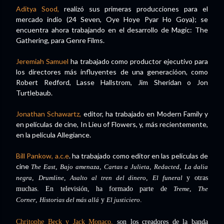
Aditya Sood,
realizó sus primeras producciones para el
mercado indio (24 Seven, Oye Hoye Pyar Ho Goya); se
encuentra ahora trabajando en el desarrollo de Magic: The
Gathering, para Genre Films.
Jeremiah Samuel
ha trabajado como productor ejecutivo para
los directores más influyentes de una generacióon, como
Robert Redford, Lasse Hallstrom, Jim Sheridan o Jon
Turtlebaub.
Jonathan Schawartz,
editor, ha trabajado en Modern Family y
en películas de cine, In Lieu of Flowers, y, más recientemente,
en la película Allegiance.
Bill Pankow, a.c.e
. ha trabajado como editor en las películas de
cine
The East
,
Bajo amenaza
,
Cartas a Julieta
,
Redacted
,
La dalia
negra
,
Drumline
,
Asalto al tren del dinero
,
El funeral
y otras
muchas. En televisión, ha formado parte de
Treme
,
The
Corner
,
Historias del más allá
y
El justiciero
.
Chritophe Beck y Jack Monaco,
son los creadores de la banda