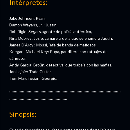
Intérpretes:
Jake Johnson: Ryan,
Damon Wayans, Jr. : Justin,
Rob Rigle: Segars,agente de policía auténtico,
Nina Dobrev: Josie, camarera de la que se enamora Justin,
James D'Arcy : Mossi, jefe de banda de mafiosos,
Keegan- Michael Key: Pupa, pandillero con tatuajes de
gángster.
Andy García: Broün, detectiva, que trabaja con las mafias,
Jon Lajoie: Todd Culter,
Tom Mardirosian: Georgie.
::::::::::::::::::::::::::::::::::::::::::::::::::::::::::::::::::::::::::::::::::::::::::::::::
::::::::::::::::::::::::::::::::::::::::::::::::::
Sinopsis:
Cuando dos amigos se visten como agentes de policía para