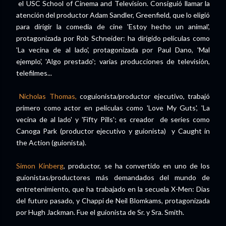
el USC School of Cinema and Television. Consiguió llamar la
atención del productor Adam Sandler, Greenfield, que lo eligió
para dirigir la comedia de cine 'Estoy hecho un animal',
protagonizada por Rob Schneider: ha dirigido películas como
'La vecina de al lado', protagonizada por Paul Dano, 'Mal
ejemplo', 'Algo prestado'; varias producciones de televisión,
telefilmes...
Nicholas Thomas,
coguionista/productor ejecutivo, trabajó
primero como actor en películas como 'Love My Guts', 'La
vecina de al lado' y 'Fifty Pills'; es creador de series como
Canoga Park (productor ejecutivo y guionista) y Caught in
the Action (guionista).
Simon Kinberg
, productor, se ha convertido en uno de los
guionistas/productores más demandados del mundo de
entretenimiento, que ha trabajado en la secuela X-Men: Dias
del futuro pasado, y Chappi de Neil Blomkams, protagonizada
por Hugh Jackman. Fue el guionista de Sr. y Sra. Smith.