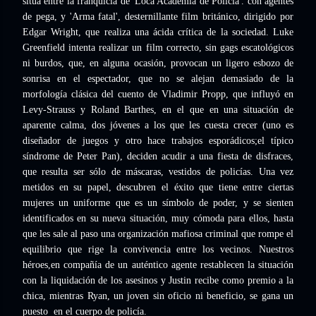
sitúa entre la franquicia de 'Loca Academia de Policía'. con agentes
de pega, y 'Arma fatal', desternillante film británico, dirigido por
Edgar Wright, que realiza una ácida crítica de la sociedad. Luke
Greenfield intenta realizar un film correcto, sin gags escatológicos
ni burdos, que, en alguna ocasión, provocan un ligero esbozo de
sonrisa en el espectador, que no se alejan demasiado de la
morfología clásica del cuento de Vladimir Propp, que influyó en
Levy-Strauss y Roland Barthes, en el que en una situación de
aparente calma, dos jóvenes a los que les cuesta crecer (uno es
diseñador de juegos y otro hace trabajos esporádicos;el típico
síndrome de Peter Pan), deciden acudir a una fiesta de disfraces,
que resulta ser sólo de máscaras, vestidos de policías. Una vez
metidos en su papel, descubren el éxito que tiene entre ciertas
mujeres un uniforme que es un símbolo de poder, y se sienten
identificados en su nueva situación, muy cómoda para ellos, hasta
que les sale al paso una organización mafiosa criminal que rompe el
equilibrio que rige la convivencia entre los vecinos. Nuestros
héroes,en compañía de un auténtico agente restablecen la situación
con la liquidación de los asesinos y Justin recibe como premio a la
chica, mientras Ryan, un joven sin oficio ni beneficio, se gana un
puesto en el cuerpo de policía.