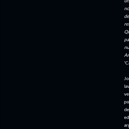
un
no
de
re
Qu
pa
nu
An
'C
Jo
la
ve
po
de
ed
ar