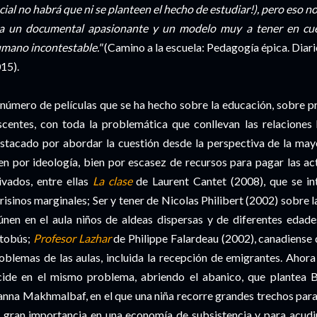
cial no habrá que ni se planteen el hecho de estudiar!), pero eso 
a un documental apasionante y un modelo muy a tener en cuen
mano incontestable."
(Camino a la escuela: Pedagogía épica. Diari
15).
 número de películas que se ha hecho sobre la educación, sobre p
scentes, con toda la problemática que conllevan las relaciones
stacado por abordar la cuestión desde la perspectiva de la may
en por ideología, bien por escasez de recursos para pagar las ac
ivados, entre ellas
La clase
de Laurent Cantet (2008), que se in
risinos marginales; Ser y tener de Nicolas Philibert (2002) sobre la
únen en el aula niños de aldeas dispersas y de diferentes edad
tobús;
Profesor Lazhar
de Philippe Falardeau (2002), canadiense 
oblemas de las aulas, incluida la recepción de emigrantes. Ahora 
cide en el mismo problema, abriendo el abanico, que plantea 
nna Makhmalbaf, en el que una niña recorre grandes trechos para
 gran importancia en una economía de subsistencia y para acudir