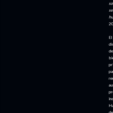
so
se
hu
20
El
di
de
bi
pr
pa
re
au
pr
in
Ha
de