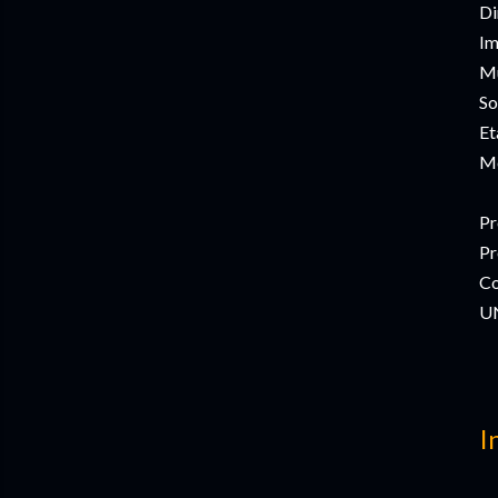
Di
Im
Mú
So
Et
Mo
Pr
Pr
Co
U
I