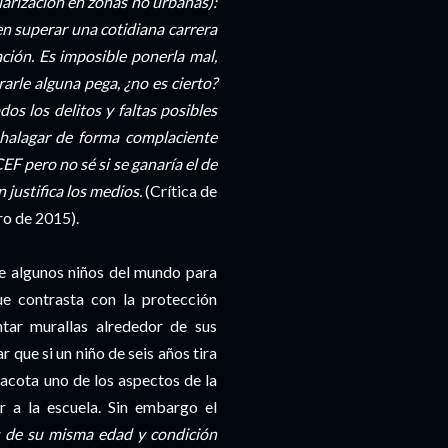
larización en zonas no urbanas):
n superar una cotidiana carrera
ción. Es imposible ponerla mal,
arle alguna pega, ¿no es cierto?
os los delitos y faltas posibles
 halagar de forma complaciente
EF pero no sé si se ganaría el de
 justifica los medios.
(Crítica de
ro de 2015).
 de algunos niños del mundo para
ue contrasta con la protección
tar murallas alrededor de sus
 que si un niño de seis años tira
 acota uno de los aspectos de la
r a la escuela. Sin embargo el
s de su misma edad y condición