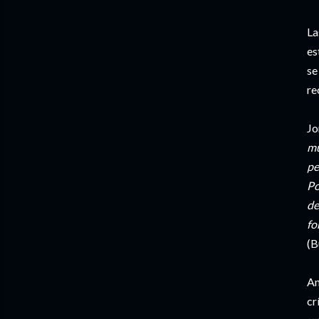
La
es
se
re
Jo
mu
pe
Po
de
fo
(B
An
cr