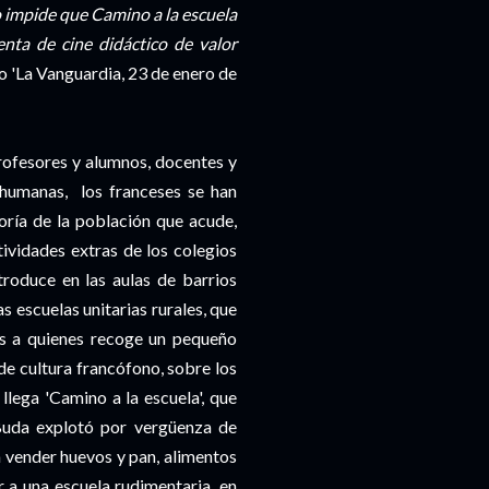
no impide que Camino a la escuela
ta de cine didáctico de valor
o 'La Vanguardia, 23 de enero de
rofesores y alumnos, docentes y
 humanas, los franceses se han
oría de la población que acude,
tividades extras de los colegios
troduce en las aulas de barrios
s escuelas unitarias rurales, que
es a quienes recoge un pequeño
de cultura francófono, sobre los
llega 'Camino a la escuela', que
Buda explotó por vergüenza de
 vender huevos y pan, alimentos
 a una escuela rudimentaria, en