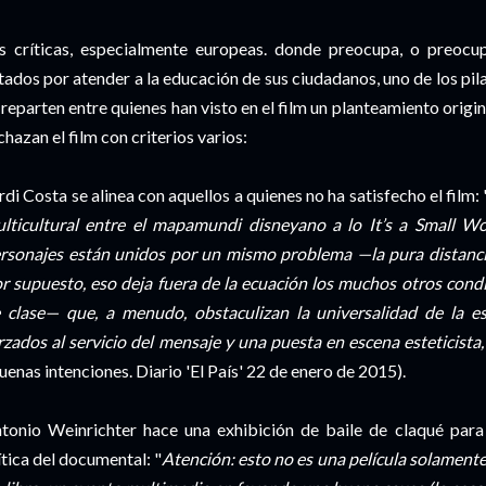
s críticas, especialmente europeas. donde preocupa, o preocu
tados por atender a la educación de sus ciudadanos, uno de los pil
 reparten entre quienes han visto en el film un planteamiento origina
chazan el film con criterios varios:
rdi Costa se alinea con aquellos a quienes no ha satisfecho el film: 
lticultural entre el mapamundi disneyano a lo It’s a Small Wor
rsonajes están unidos por un mismo problema —la pura distancia
r supuesto, eso deja fuera de la ecuación los muchos otros condi
 clase— que, a menudo, obstaculizan la universalidad de la es
rzados al servicio del mensaje y una puesta en escena esteticista,
uenas intenciones. Diario 'El País' 22 de enero de 2015).
tonio Weinrichter hace una exhibición de baile de claqué para p
ítica del documental: "
Atención: esto no es una película solamente