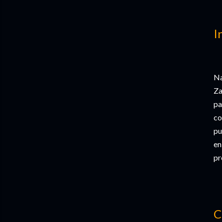
I
Na
Za
pa
co
pu
en
pr
C