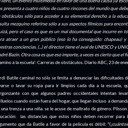
 libro, un evento multimedia en favor de una buena causa (la esco
s presenta a cuatro niños de cuatro rincones del mundo que debe
 obstáculos sólo para acceder a su elemental derecho a la educa
sulta mezquino referirse sólo a sus aspectos fílmicos para encontr
izá, pero el caso es que es un mal documental que incurre en tod
ra atraer a un gran público (eso lo ha conseguido: chapeau) y
estras conciencias. (...) el director tiene el aval de UNESCO y UNIC
dré Bazin. Otra cosa es que eso importe, a veces es cierto que el fin
amino a la escuela': Carreras de obstáculos. Diario ABC, 23 de ene
rdi Batlle caminal no sólo se limita a denunciar las dificultades
varse o lavar su ropa para ir limpios cada día a la escuela, q
rgonzante con que algunos padres occidentales intentan levan
lluelos cuando están fuera del hogar, que llegan incluso a demandar
 una trenza a una niña. se le acuse de maltrato de género. Plisson
ucación: las distancias que estos niños deben recorrer para i
gumento que da Batlle a favor de la película es débil: "(
¡cuánto