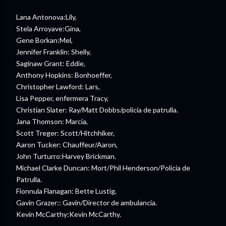
Lana Antonova:Lily,
Stela Arroyave:Gina,
Gene Borkan:Mel,
Jennifer Franklin: Shelly,
Saginaw Grant: Eddie,
Anthony Hopkins: Bonhoeffer,
Christopher Lawford: Lars,
Lisa Pepper, enfermera Tracy,
Christian Slater: Ray/Matt Dobbs/policía de patrulla.
Jana Thomson: Marcia,
Scott Treger: Scott/Hitchhiker,
Aaron Tucker: Chauffeur/Aaron,
John Turturro:Harvey Brickman.
Michael Clarke Duncan: Mort/Phil Henderson/Policía de
Patrulla.
Fionnula Flanagan: Bette Lustig,
Gavin Grazer:: Gavin/Director de ambulancia.
Kevin McCarthy:Kevin McCarthy.