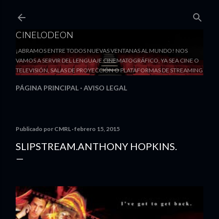
Ir al contenido principal
CINELODEON
¡ABRAMOS ENTRE TODOS NUEVAS VENTANAS AL MUNDO! NOS
VAMOS A SERVIR DEL LENGUAJE CINEMATOGRÁFICO, YA SEA CINE O
TELEVISIÓN, SALAS DE PROYECCIÓN O PLATAFORMAS DE STREAMING
PÁGINA PRINCIPAL
AVISO LEGAL
Publicado por
CMRL
febrero 15, 2015
SLIPSTREAM.ANTHONY HOPKINS.