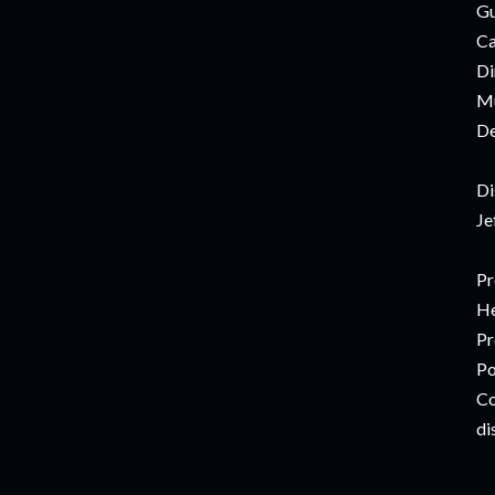
Gu
Ca
Di
Mú
De
Di
Je
Pr
He
Pr
Po
Co
di