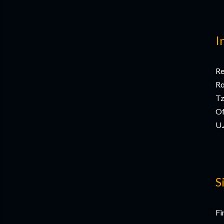
I
Re
Ro
Tz
Of
U.
S
Fi