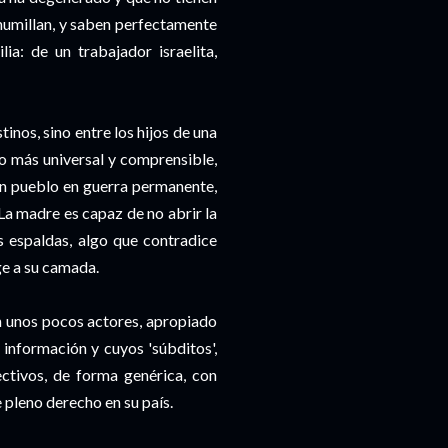
e humillan, y saben perfectamente
ia: de un trabajador israelita,
tinos, sino entre los hijos de una
 más universal y comprensible,
n pueblo en guerra permanente,
La madre es capaz de no abrir la
s espaldas, algo que contradice
ge a su camada.
on unos pocos actores, apropiado
información y cuyos 'súbditos',
ctivos, de forma genérica, con
pleno derecho en su país.