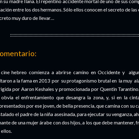
n su madre Ilana. El repentino accidente mortal de uno de sus co
lación entre los dos hermanos. Sólo ellos conocen el secreto de las 
creto muy duro de llevar…
::::::::::::::::::::::::::::::::::::::::::::::::::::::::::::::::::::::::::::::::::::::::::::::::::::::::
omentario:
 cine hebreo comienza a abrirse camino en Occidente y algu
ltaron a la fama en 2013 por su protagonismo brutal en la muy al
rigida por Aaron Keshales y promocionada por Quentin Tarantino
 obvia el enfrentamiento que desangra la zona, y, si en la cin
presentados por ese joven, de bella presencia, que camina con su ca
stalado el padre de la niña asesinada, para ejecutar su venganza, aho
ante de una mujer árabe con dos hijos, a los que debe mantener, f
 ellos.