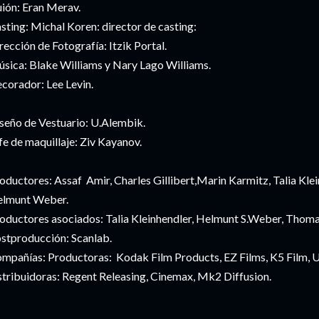
ión: Eran Merav.
sting: Michal Koren: director de casting:
rección de Fotografía: Itzik Portal.
sica: Blake Williams y Nary Lago Williams.
corador: Lee Levin.
seño de Vestuario: U.Alembik.
fe de maquillaje: Ziv Kayanov.
oductores: Assaf Amir, Charles Gillibert,Marin Karmitz, Talia Kle
lmunt Weber.
oductores asociados: Talia Kleinhendler, Helmunt S.Weber, Thoma
stproducción: Scanlab.
mpañías: Productoras: Kodak Film Products, EZ Films, K5 Film, 
stribuidoras: Regent Releasing, Cinemax, Mk2 Diffusion.