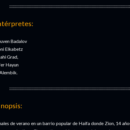
::::::::::::::::::::::::::::::::::::::::::::::::::::::::::::::::::::::::::::::::::::::::::::::::::::::::
ntérpretes:
uven Badalov
ni Elkabetz
ahi Grad,
er Hayun
Alembik.
::::::::::::::::::::::::::::::::::::::::::::::::::::::::::::::::::::::::::::::::::::::::::::::::::::::::
inopsis:
nales de verano en un barrio popular de Haifa donde Zion, 14 año