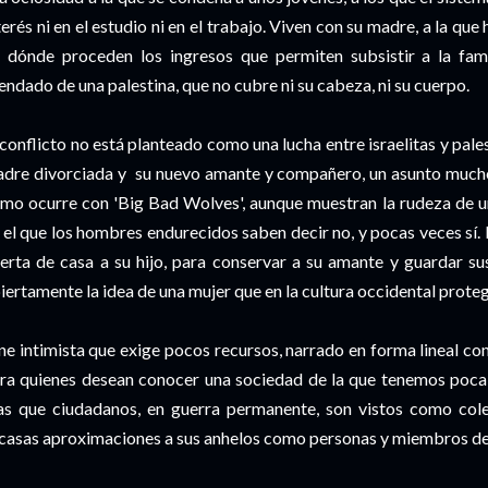
terés ni en el estudio ni en el trabajo. Viven con su madre, a la qu
 dónde proceden los ingresos que permiten subsistir a la famil
endado de una palestina, que no cubre ni su cabeza, ni su cuerpo.
 conflicto no está planteado como una lucha entre israelitas y pales
dre divorciada y su nuevo amante y compañero, un asunto mucho
mo ocurre con 'Big Bad Wolves', aunque muestran la rudeza de u
 el que los hombres endurecidos saben decir no, y pocas veces sí. 
erta de casa a su hijo, para conservar a su amante y guardar su
iertamente la idea de una mujer que en la cultura occidental prote
ne intimista que exige pocos recursos, narrado en forma lineal c
ra quienes desean conocer una sociedad de la que tenemos poca 
s que ciudadanos, en guerra permanente, son vistos como cole
casas aproximaciones a sus anhelos como personas y miembros de 