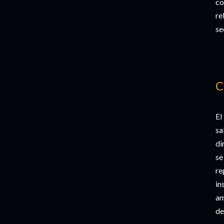
co
re
se
C
El
sa
di
se
re
in
am
de