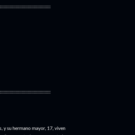
::::::::::::::::::::::::::::::::::::::::::
::::::::::::::::::::::::::::::::::::::::::
s, y su hermano mayor, 17, viven