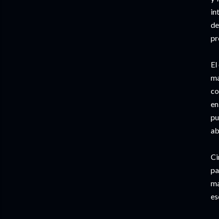
in
de
pr
El
ma
co
en
pu
ab
Ci
pa
ma
es