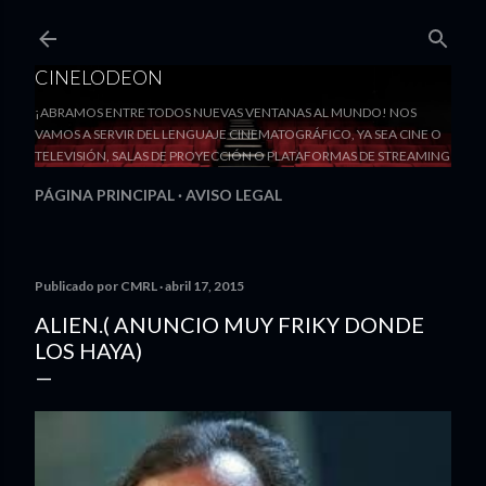
Ir al contenido principal
CINELODEON
¡ABRAMOS ENTRE TODOS NUEVAS VENTANAS AL MUNDO! NOS
VAMOS A SERVIR DEL LENGUAJE CINEMATOGRÁFICO, YA SEA CINE O
TELEVISIÓN, SALAS DE PROYECCIÓN O PLATAFORMAS DE STREAMING
PÁGINA PRINCIPAL
AVISO LEGAL
Publicado por
CMRL
abril 17, 2015
ALIEN.( ANUNCIO MUY FRIKY DONDE
LOS HAYA)