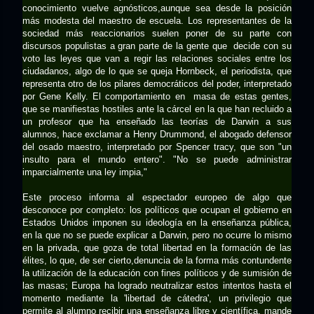
conocimiento vuelve agnósticos,aunque sea desde la posición
más modesta del maestro de escuela. Los representantes de la
sociedad más reaccionarios suelen poner de su parte con
discursos populistas a gran parte de la gente que decide con su
voto las leyes que van a regir las relaciones sociales entre los
ciudadanos, algo de lo que se queja Hornbeck, el periodista, que
representa otro de los pilares democráticos del poder, interpretado
por Gene Kelly. El comportamiento en masa de estas gentes,
que se manifiestas hostiles ante la cárcel en la que han recluido a
un profesor que ha enseñado las teorías de Darwin a sus
alumnos, hace exclamar a Henry Drummond, el abogado defensor
del osado maestro, interpretado por Spencer tracy, que son "un
insulto para el mundo entero". "No se puede administrar
imparcialmente una ley impia,"
Este proceso informa al espectador europeo de algo que
desconoce por completo: los políticos que ocupan el gobierno en
Estados Unidos imponen su ideología en la enseñanza pública,
en la que no se puede explicar a Darwin, pero no ocurre lo mismo
en la privada, que goza de total libertad en la formación de las
élites, lo que, de ser cierto,denuncia de la forma más contundente
la utilización de la educación con fines políticos y de sumisión de
las masas; Europa ha logrado neutralizar estos intentos hasta el
momento mediante la 'libertad de cátedra', un privilegio que
permite al alumno recibir una enseñanza libre y científica, mande