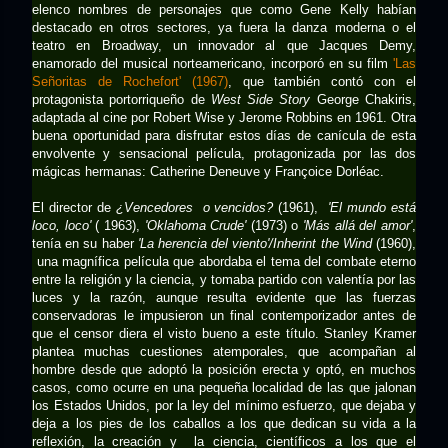
elenco nombres de personajes que como Gene Kelly habían
destacado en otros sectores, ya fuera la danza moderna o el
teatro en Broadway, un innovador al que Jacques Demy,
enamorado del musical norteamericano, incorporó en su film
'Las
Señoritas de Rochefort' (1967)
, que también contó con el
protagonista portorriqueño de
West Side Story
George Chakiris,
adaptada al cine por Robert Wise y Jerome Robbins en 1961. Otra
buena oportunidad para disfrutar estos días de canícula de esta
envolvente y sensacional película, protagonizada por las dos
mágicas hermanas: Catherine Deneuve y Françoice Dorléac.
El director de
¿Vencedores o vencidos?
(1961),
'El mundo está
loco, loco'
( 1963),
'Oklahoma Crude'
(1973) o
'Más allá del amor'
,
tenía en su haber
'La herencia del viento'/Inherint the Wind
(1960),
una magnífica película que abordaba el tema del combate eterno
entre la religión y la ciencia, y tomaba partido con valentía por las
luces y la razón, aunque resulta evidente que las fuerzas
conservadoras le impusieron un final contemporizador antes de
que el censor diera el visto bueno a este título. Stanley Kramer
plantea muchas cuestiones atemporales, que acompañan al
hombre desde que adoptó la posición erecta y optó, en muchos
casos, como ocurre en una pequeña localidad de las que jalonan
los Estados Unidos, por la ley del mínimo esfuerzo, que dejaba y
deja a los pies de los caballos a los que dedican su vida a la
reflexión, la creación y la ciencia, científicos a los que el