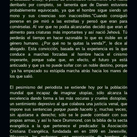
derribarlo por completo, se lamenta que de Darwin estuviera
probablemente equivocado, ya que el hombre sigue siendo un
mono y sus creencias son inaccesibles."Cuando consiguió
ponerse en pie miró a las estrellas y pensó que eran para
comérselas. Al ver que no podía alcanzarlas decidió que eran el
alimento para criaturas más importantes y así nació Jehová. Tú
perderás el tiempo en hacer razonable lo que es risible en el
género humano. ¿Por qué no te quitas la venda?", le dice al
abogado. Esta convicción, basada en la experiencia es la que
conduce a marchas forzadas al hombre hacia el cinismo
imperante, porque sabe que, en efecto, el futuro ya está
anticuado y que ya no puede soñar con un noble destino, porque
ya ha empezado su estúpida marcha atrás hacia los mares de
los que salió.
El pesimismo del periodista se extiende hoy por la población
mundial que incapaz de imaginar utopías, sólo alcanza la
excelencia dando forma a las más oscuras y crueles distopías,
un sentimiento depresivo al que colabora una justicia venal, que
impone sus sentencias
porque puede hacerlo
y, muchas veces,
sin ajustarse a derecho; sólo se le puede combatir con sus
propias armas, y así lo hace Drummond, con la biblia de la secta
evangélica a la que pertenece el predicador: la Asociación
Cristiana Evangélica, fundadada en en 1899 en Janesville,
Wisconsin, los gedeones, una organización de hombres de