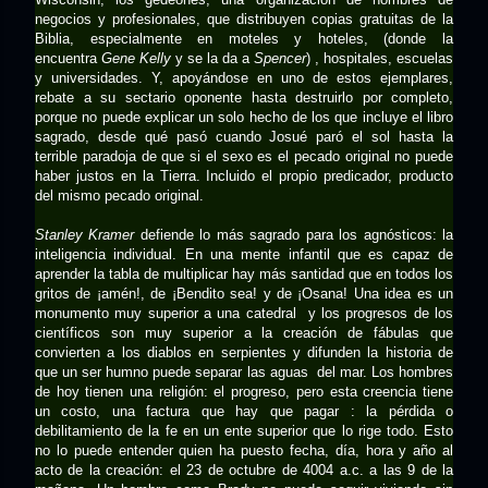
negocios y profesionales, que distribuyen copias gratuitas de la
Biblia, especialmente en moteles y hoteles, (donde la
encuentra
Gene Kelly
y se la da a
Spencer
) , hospitales, escuelas
y universidades. Y, apoyándose en uno de estos ejemplares,
rebate a su sectario oponente hasta destruirlo por completo,
porque no puede explicar un solo hecho de los que incluye el libro
sagrado, desde qué pasó cuando Josué paró el sol hasta la
terrible paradoja de que si el sexo es el pecado original no puede
haber justos en la Tierra. Incluido el propio predicador, producto
del mismo pecado original.
Stanley Kramer
defiende lo más sagrado para los agnósticos: la
inteligencia individual. En una mente infantil que es capaz de
aprender la tabla de multiplicar hay más santidad que en todos los
gritos de ¡amén!, de ¡Bendito sea! y de ¡Osana! Una idea es un
monumento muy superior a una catedral y los progresos de los
científicos son muy superior a la creación de fábulas que
convierten a los diablos en serpientes y difunden la historia de
que un ser humno puede separar las aguas del mar. Los hombres
de hoy tienen una religión: el progreso, pero esta creencia tiene
un costo, una factura que hay que pagar : la pérdida o
debilitamiento de la fe en un ente superior que lo rige todo. Esto
no lo puede entender quien ha puesto fecha, día, hora y año al
acto de la creación: el 23 de octubre de 4004 a.c. a las 9 de la