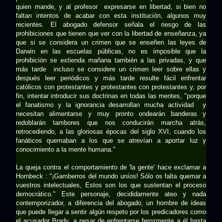
quien mande, y al profesor expresarse en libertad, si bien no
faltan intentos de acabar con esta institución, algunos muy
recientes. El abogado defensor señala el riesgo de las
prohibiciones que tienen que ver con la libertad de enseñanza, ya
que si se considera un crimen que se enseñen las leyes de
Darwin en las escuelas públicas, no es imposible que la
prohibición se extienda mañana también a las privadas, y que
más tarde incluso se considere un crimen leer sobre ellas y
después leer periódicos y más tarde resulte fácil enfrentar
católicos con protestantes y protestantes con protestantes y, por
fin, intentar introducir sus doctrinas en todas las mentes, "porque
el fanatismo y la ignorancia desarrollan mucha actividad y
necesitan alimentarse y muy pronto ondearán banderas y
redoblarán tambores que nos conducirán marcha atrás,
retrocediendo, a las gloriosas épocas del siglo XVI, cuando los
fanáticos quemaban a los que se atrevían a aportar luz y
conocimiento a la mente humana."
La queja contra el comportamiento de 'la gente' hace exclamar a
Hornbeck : "¡Gamberros del mundo uníos! Sólo os falta quemar a
vuestros intelectuales, Estos son los que sustentan el proceso
democrático." Este personaje, decididamente ateo y nada
contemporizador, a diferencia del abogado, un hombre de ideas
que puede llegar a sentir algún respeto por los predicadores como
el acusador Brady, a pesar de enfrentarse ferozmente a él hasta