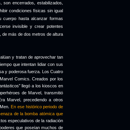
, son encerrados, estabilizados,
ir condiciones físicas sin igual
su cuerpo hasta alcanzar formas
rse invisible y crear potentes
, de más de dos metros de altura
valúan y tratan de aprovechar tan
iempo que intentan lidiar con sus
iosa y poderosa fuerza.
Los Cuatro
e Marvel Comics. Creados por los
ntásticos” llegó a los kioscos en
perhéroes de Marvel, transmitió
ra Marvel, precediendo a otros
X-Men.
En ese histórico periodo de
 amenaza de la bomba atómica que
tos especulativos de la radiación
erpoderes que poseían muchos de