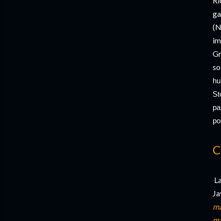
Ri
ga
(N
im
Gr
so
h
St
pa
po
C
La
Ja
ma
ma