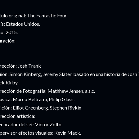
tulo original: The Fantastic Four.
ís: Estados Unidos.
o: 2015.
ración:
rección: Josh Trank
ión: Simon Kinberg, Jeremy Slater, basado en una historia de Josh 
ck Kirby.
rección de Fotografía: Mathhew Jensen, a.s.c.
sica: Marco Beltrami, Philip Glass.
ición: Elliot Greenberg, Stephen Rivkin
rección artística:
corador del set: Victor Zolfo.
pervisor efectos visuales: Kevin Mack.