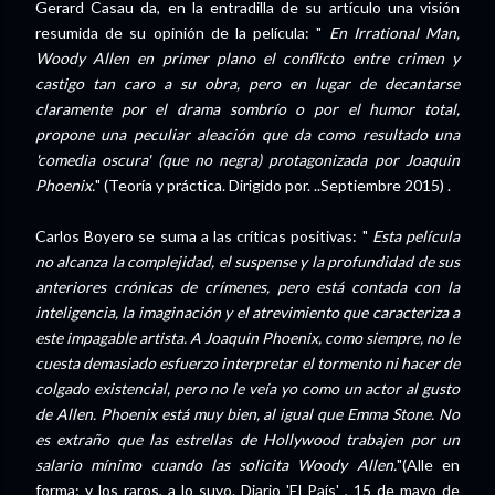
Gerard Casau da, en la entradilla de su artículo una visión
resumida de su opinión de la película: "
En Irrational Man,
Woody Allen en primer plano el conflicto entre crimen y
castigo tan caro a su obra, pero en lugar de decantarse
claramente por el drama sombrío o por el humor total,
propone una peculiar aleación que da como resultado una
'comedia oscura' (que no negra) protagonizada por Joaquin
Phoenix.
" (Teoría y práctica. Dirigido por. ..Septiembre 2015) .
Carlos Boyero se suma a las críticas positivas: "
Esta película
no alcanza la complejidad, el suspense y la profundidad de sus
anteriores crónicas de crímenes, pero está contada con la
inteligencia, la imaginación y el atrevimiento que caracteriza a
este impagable artista. A Joaquin Phoenix, como siempre, no le
cuesta demasiado esfuerzo interpretar el tormento ni hacer de
colgado existencial, pero no le veía yo como un actor al gusto
de Allen. Phoenix está muy bien, al igual que Emma Stone. No
es extraño que las estrellas de Hollywood trabajen por un
salario mínimo cuando las solicita Woody Allen.
"(Alle en
forma; y los raros, a lo suyo. Diario 'El País' , 15 de mayo de