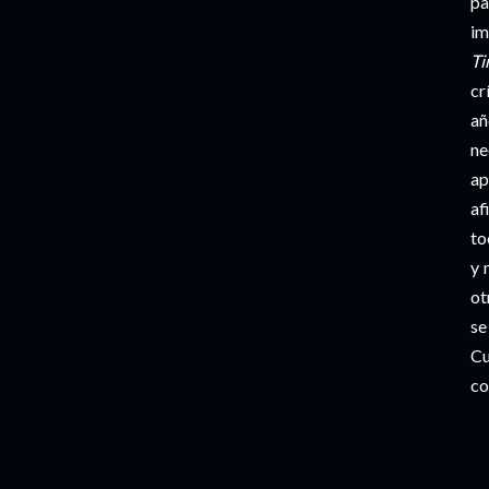
pa
im
Ti
cr
añ
ne
ap
af
to
y 
ot
se
Cu
co