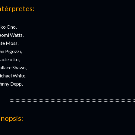
ntérpretes:
ko Ono,
omi Watts,
te Moss,
an Pigozzi,
acie otto,
llace Shawn,
chael White,
hnny Depp,
::::::::::::::::::::::::::::::::::::::::::::::::::::::::::::::::::::::::::::::::::::::::::::::::::::::::
inopsis: