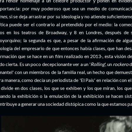
ra rendir homenaje a un célebre productor y ponen en evidenc
portancia: por muy poderoso que sea un medio de comunicaci
mes
, si se deja arrastrar por su ideología y no atiende suficientem
ítica puede ser el contrario al pretendido por el medio: la com
os en los teatros de Broadway, y 8 en Londres, después de 
oyorquino; la segunda es que, a pesar de la afirmación de algu
ología del empresario de que entonces había clases, que han desa
irmación que se hace en un film realizado en 2013-, esta visión de
do cierta. Es un poco decepcionante ver a un '
Rolling
', un
rockero
d
mantel' con un miembros de la familia real, un hecho que demuest
ra manera, como decía un periodista de 'El País' en relación con e
 divide en dos clases, los que se exhiben y los que miran, los que
ando la exhibición o la emulación de la exhibición se hacen sis
ntribuye a generar una sociedad distópica como la que estamos p