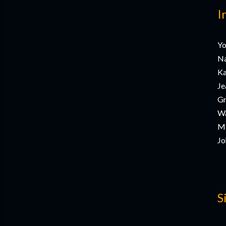
I
Yo
Na
Ka
Je
Gr
Wa
Mi
Jo
S