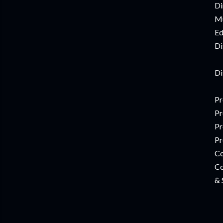
Di
Mú
Ed
Di
Di
Pr
Pr
Pr
Pr
Co
Co
& 