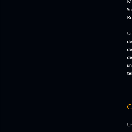
Mi
Su
Ro
Un
de
de
de
un
te
C
Un