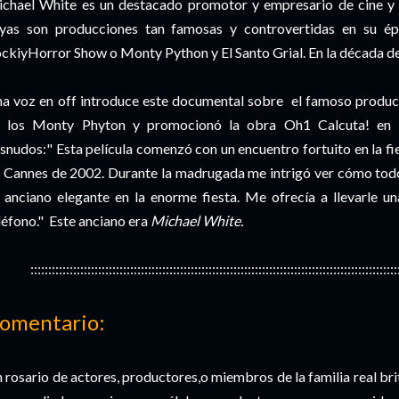
chael White es un destacado promotor y empresario de cine y t
yas son producciones tan famosas y controvertidas en su 
ckiyHorror Show o Monty Python y El Santo Grial. En la década de l
a voz en off introduce este documental sobre el famoso product
 los Monty Phyton y promocionó la obra Oh1 Calcuta! en l
snudos:" Esta película comenzó con un encuentro fortuito en la fie
 Cannes de 2002. Durante la madrugada me intrigó ver cómo todo
 anciano elegante en la enorme fiesta. Me ofrecía a llevarle 
léfono." Este anciano era
Michael White.
:::::::::::::::::::::::::::::::::::::::::::::::::::::::::::::::::::::::::::::::::::::::::::::::::::::::
omentario:
 rosario de actores, productores,o miembros de la familia real bri