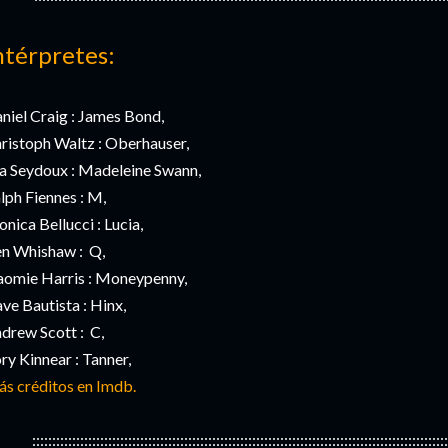
ntérpretes:
niel Craig : James Bond,
ristoph Waltz : Oberhauser,
a Seydoux : Madeleine Swann,
lph Fiennes : M,
nica Bellucci : Lucia,
n Whishaw : Q,
omie Harris : Moneypenny,
ve Bautista : Hinx,
drew Scott : C,
ry Kinnear : Tanner,
s créditos en Imdb.
::::::::::::::::::::::::::::::::::::::::::::::::::::::::::::::::::::::::::::::::::::::::::::::::::::::::