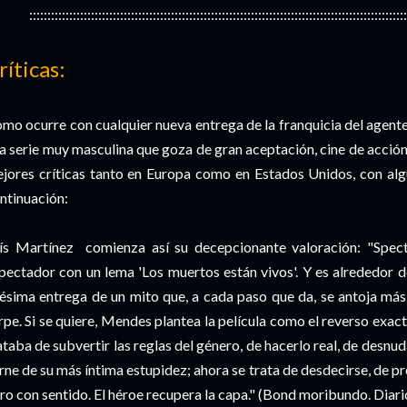
::::::::::::::::::::::::::::::::::::::::::::::::::::::::::::::::::::::::::::::::::::::::::::::::::::::::
ríticas:
mo ocurre con cualquier nueva entrega de la franquicia del agente
a serie muy masculina que goza de gran aceptación, cine de acción
jores críticas tanto en Europa como en Estados Unidos, con al
ntinuación:
ís Martínez comienza así su decepcionante valoración: "Spect
pectador con un lema 'Los muertos están vivos'. Y es alrededor de
ésima entrega de un mito que, a cada paso que da, se antoja má
rpe. Si se quiere, Mendes plantea la película como el reverso exacto 
ataba de subvertir las reglas del género, de hacerlo real, de desnud
rne de su más íntima estupidez; ahora se trata de desdecirse, de pr
ro con sentido. El héroe recupera la capa." (Bond moribundo. Diar