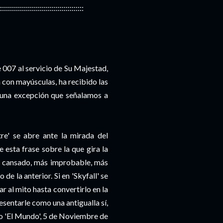
::::::::::::::::::::::::::::::::::::::::::
 007 al servicio de Su Majestad,
 con mayúsculas, ha recibido las
guna excepción que señalamos a
re' se abre ante la mirada del
 esta frase sobre la que gira la
s cansado, más improbable, más
de la anterior. Si en 'Skyfall' se
ar al mito hasta convertirlo en la
esentarle como una antigualla sí,
io 'El Mundo', 5 de Noviembre de