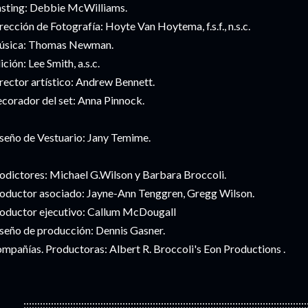
sting: Debbie McWilliams.
rección de Fotografía: Hoyte Van Hoytema, f.s.f., n.s.c.
sica: Thomas Newman.
ición: Lee Smith, a.s.c.
rector artístico: Andrew Bennett.
corador del set: Anna Pinnock.
seño de Vestuario: Jany Temime.
odictores: Michael G.Wilson y Barbara Broccoli.
oductor asociado: Jayne-Ann Tenggren, Gregg Wilson.
oductor ejecutivo: Callum McDougall
seño de producción: Dennis Gasner.
mpañías. Productoras: Albert R. Broccoli's Eon Productions .
:::::::::::::::::::::::::::::::::::::::::::::::::::::::::::::::::::::::::::::::::::::::::::::::::::::::