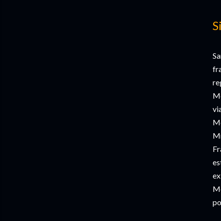
S
Sa
fr
re
Mé
vi
Mo
Mr
Fr
es
ex
Mo
po