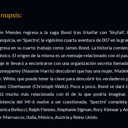
inopsis:
m Mendes regresa a la saga Bond tras triunfar con 'Skyfall', l
anquicia, en 'Spectre', la vigésimo cuarta aventura de 007 en la gr
gresa en su cuarto trabajo como James Bond. La historia comien
xico. El origen de la misma es un mensaje relacionado con el pa
aje le llevará a encontrarse con una organización secreta llama
neypenny (Naomie Harris) descubren que hay una mujer, Madelei
. White, que puede tener la clave para descubrir los verdaderos 
anz Oberhauser (Christoph Waltz). Poco a poco, Bond se dará c
tá mucho más relacionada con él de lo que podría imaginar. 
istencia del MI-6 vuelve a ser cuestionada. 'Spectre' completa
nica Bellucci, Ralph Fiennes, Stephanie Sigman, Rory Kinnear y A
r Marruecos, Italia, México, Austria y Reino Unido.