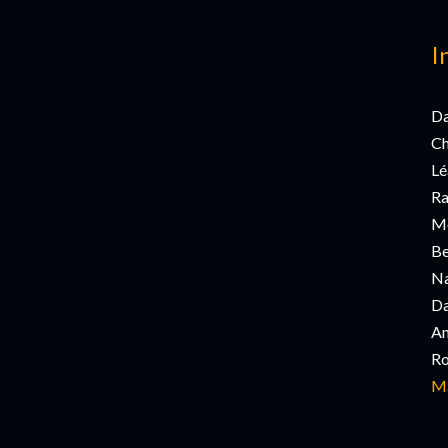
I
Da
Ch
Lé
Ra
Mo
Be
Na
Da
An
Ro
Má