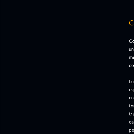
C
Co
un
me
co
Lu
es
en
to
tr
ca
pe