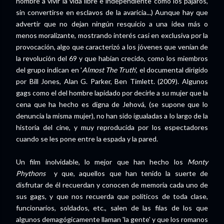
hombre a vivir la vida libre e independiente como los pájaros,
sin convertirse en esclavos de la avaricia...) Aunque hay que
advertir que no dejan ningún resquicio a una idea más o
menos moralizante, mostrando interés casi en exclusiva por la
provocación, algo que caracterizó a los jóvenes que venían de
la revolución del 69 y que habían crecido, como los miembros
del grupo indican en '
Almost The Truth
', el documental dirigido
por
Bill Jones, Alan G. Parker, Ben Timlett. (2009). Algunos
gags como el del hombre lapidado por decirle a su mujer que la
cena que ha hecho es digna de Jehová, (se supone que lo
denuncia la misma mujer), no han sido igualadas a lo largo de la
historia del cine, y muy reproducida por los espectadores
cuando se les pone entre la espada y la pared.
Un film inolvidable, lo mejor que han hecho los
Monty
Phythons
y que, aquellos que han tenido la suerte de
disfrutar de él recuerdan y conocen de memoria cada uno de
sus gags, y que nos recuerda que políticos de toda clase,
funcionarios, soldados, etc., salen de las filas de los que
algunos demagógicamente llaman 'la gente' y que los romanos