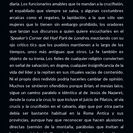
diaria. Los funcionarios amables que te mandan a la crucifixión,
el espabilado que siempre se salva, y algunas costumbres
arcaicas como el regateo, la lapidación, a la que sólo van
mujeres que lo tienen sin embargo prohibido, los oradores
que lanzan sus discursos a quien quiere escucharles en el
'Speaker's Corner
del
Hyd Park
de
Londres
, mezclando con su
ojo crítico tics que los pueblos mantienen a lo largo de los
tiempos, unos más antiguas que otros.
La fe también es
objeto de su ironía. Los fieles de cualquier religión convierten
en señal de salvación, en dogma, cualquier insignificancia de la
vida del líder y la repiten en sus rituales vacías de contenido.
Ni el propio dios redivido podría hacerles cambiar de opinión.
Muchos se sintieron ofendidos porque Brian, el mesías laico,
sigue un camino paralelo e idéntico al de Jesús de Nazaret,
desde la cuna a la cruz, lo que incluye el juicio de Pilatos, el via
crucis y la crucifixión en el calvario, algo que por otra parte
debía ser bastante habitual en la Roma Antica y sus
provincias, aunque hay que reconocer que hacen alusiones
directas (sermón de la montaña, parábolas que invitan al