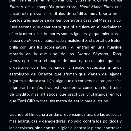
Films
y de la compañía productora,
Hand Made Films
una
secuencia, previa a los títulos de crédito, muy bizarra en la
que los tres magos se dirigen por error a casa del Mesias laico,
(una escena que demuestra que ni siquiera en el nacimiento
ni en la muerte los hombres somos iguales, ya que mientras la
choza de
Brian
es abigarrada y maloliente, el portal de Belén
brilla con una luz sobrenatural) y entran en una 'humilde
morada en la que uno de los
Monty Phython, Terry
Jones
,representa el papel de madre, una mujer que se
prostituye con los romanos, y recibe escéptica a unos
astrólogos de Oriente que afirman que vienen de lejanos
lugares a adorar a su hijo, algo que no convence a tan prosaica
e ignorante mujer. Tras esta secuencia comienzan los títulos
de crédito, más artísticos que prácticos y utilitarios, en los
que Terri Gilliam crea una marca de estilo para el grupo.
Cuando el film echa a andar presenciamos una de las películas
más anárquicas y demoledoras, no sólo contra los políticos y
los activistas, sino contra la Iglesia, contra la plebe, contra los