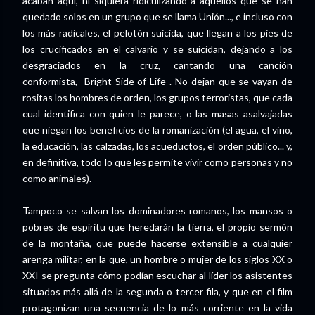
acaban aquí, ni siquiera ridiculizando a aquellos que se han
quedado solos en un grupo que se llama Unión..., e incluso con
los más radicales, el pelotón suicida, que llegan a los pies de
los crucificados en el calvario y se suicidan, dejando a los
desgraciados en la cruz, cantando una canción
conformista,
Bright Side of Life . No dejan que se vayan de
rositas los hombres de orden, los grupos terroristas, que cada
cual identifica con quien le parece, o las masas asalvajadas
que niegan los beneficios de la romanización (el agua, el vino,
la educación, las calzadas, los acueductos, el orden público... y,
en definitiva, todo lo que les permite vivir como personas y no
como animales).
Tampoco se salvan los dominadores romanos, los mansos o
pobres de espíritu que heredarán la tierra, el propio sermón
de la montaña, que puede hacerse extensible a cualquier
arenga militar, en la que, un hombre o mujer de los siglos XX o
XXI se pregunta cómo podían escuchar al líder los asistentes
situados más allá de la segunda o tercer fila, y que en el film
protagonizan una secuencia de lo más corriente en la vida