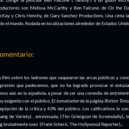
oductores son Melissa McCarthy y Ben Falcone, de On the Day
Kay y Chris Henchy, de Gary Sanchez Productions. Una cinta la
do el mundo. Rodada en localizaciones alrededor de Estados Unido
omentario:
 film sobre los ladrones que saquearon las arcas públicas y cond
presión que padecemos, que no ha logrado provocar el entusia
nos aún en la española, a pesar de ser una comedia de entreten
y exigente con el público. El
tomatoeter
de la página
Rotten Tom
eptación de la crítica y 43% del público. Los calificativos lo so
ang de Variety) , enrevesada, (Tim Griergson de Screendaily),, t
g brutalmente soez (Frank Scheck, The Hollywood Reporter)...