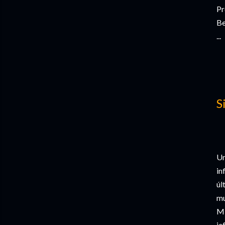
Pr
Be
...
S
Un
in
úl
mu
Mi
je