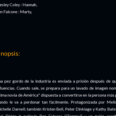
esley Coley : Hannah,
n Falcone : Marty,
inopsis:
a pez gordo de la industria es enviada a prisión después de qu
fluencias. Cuando sale, se prepara para un lavado de imagen n
tima novia de América" dispuesta a convertirse en la persona más p
ndo le va a perdonar tan fácilmente. Protagonizada por Meli
chelle Darnell, también Kristen Bell, Peter Dinklage y Kathy Bates
fa'. Dirige la película Ben Falcone ('Tammy') y un guión esc