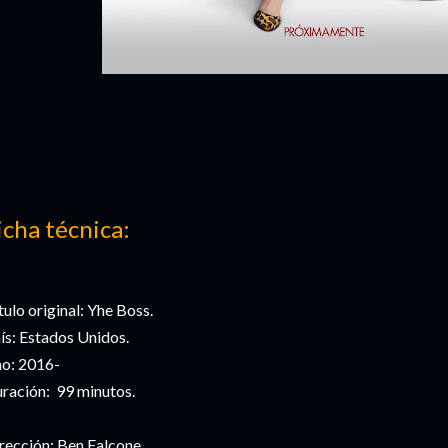
icha técnica:
tulo original: Yhe Boss.
ís: Estados Unidos.
o: 2016-
ración: 99 minutos.
rección: Ben Falcone,