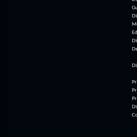
Gu
Di
Mú
Ed
Di
De
Di
Pr
Pr
Pr
Di
Co