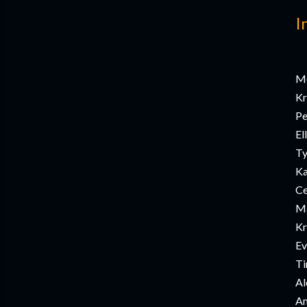
I
Me
Kr
Pe
El
Ty
Ka
Ce
Ma
Kr
Ev
Ti
Al
An