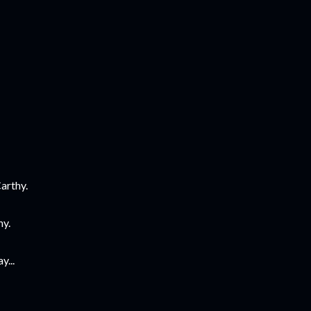
arthy.
hy.
y...