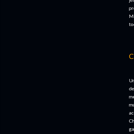
pr
Mc
to
C
Un
de
me
mu
ac
Ch
ga