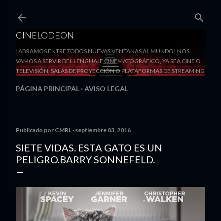
Ir al contenido principal
CINELODEON
¡ABRAMOS ENTRE TODOS NUEVAS VENTANAS AL MUNDO! NOS
VAMOS A SERVIR DEL LENGUAJE CINEMATOGRÁFICO, YA SEA CINE O
TELEVISIÓN, SALAS DE PROYECCIÓN O PLATAFORMAS DE STREAMING
PÁGINA PRINCIPAL
AVISO LEGAL
Publicado por
CMRL
septiembre 03, 2016
SIETE VIDAS. ESTA GATO ES UN
PELIGRO.BARRY SONNEFELD.