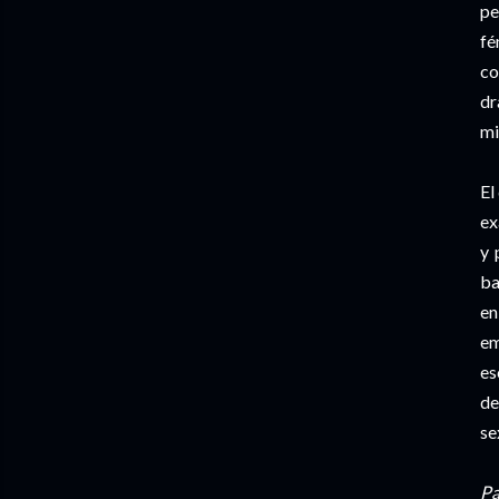
pe
fé
co
dr
mi
El
ex
y 
ba
en
em
es
de
se
Pa