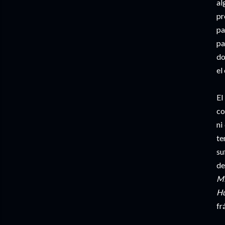
al
pr
pa
pa
do
el
El
co
ni
te
su
de
Mi
Hu
fr