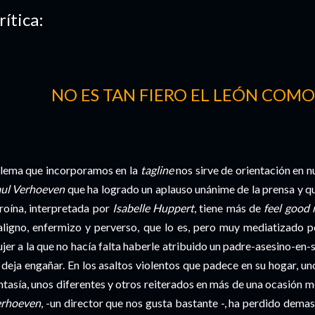
rítica:
NO ES TAN FIERO EL LEÓN COMO
 lema que incorporamos en la
tagline
nos sirve de orientación en nu
ul Verhoeven
que ha logrado un aplauso unánime de la prensa y que
roína, interpretada por
Isabelle Huppert
, tiene más de
feel good
ligno, enfermizo y perverso, que lo es, pero muy mediatizado 
jer a la que no hacía falta haberle atribuido un padre-asesino-en
 deja engañar. En los asaltos violentos que padece en su hogar, un
ntasía, unos diferentes y otros reiterados en más de una ocasión m
rhoeven
, -un director que nos gusta bastante -, ha perdido dem