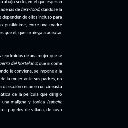
rabajo serio, en el que esperan
 cadenas de
fast-food
, dándose la
e dependen de ellos incluso para
o pusilánime, entre una madre
 que él, que se niega a aceptar
os reprimidos de una mujer que se
 perro del hortelano',
que ni come
ando le conviene, se impone a la
 de la mujer ante sus padres, no
la dirección recae en un cineasta
ática de la película que dirigió
r una maligna y toxica
Isabelle
os papeles de villana, de cuyo