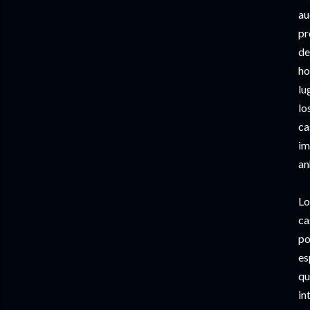
au
pr
de
ho
lu
lo
ca
im
an
Lo
ca
po
es
qu
in