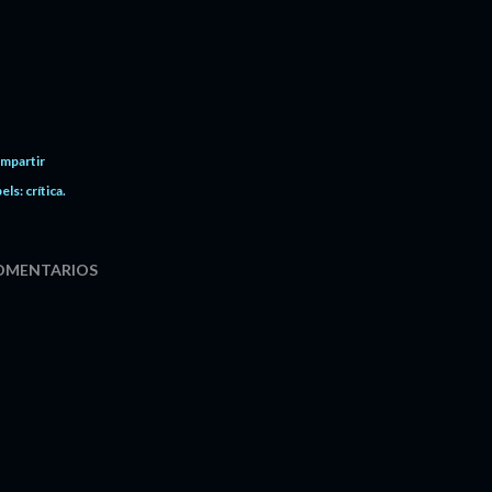
mpartir
els:
crítica.
OMENTARIOS