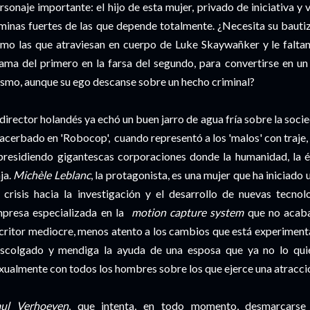
rsonaje importante: el hijo de esta mujer, privado de iniciativa 
minas fuertes de las que depende totalmente. ¿Necesita su bautiz
mo las que atraviesan en cuerpo de Luke Skaywañker y le faltan
ama del primero en la farsa del segundo, para convertirse en u
smo, aunque su ego descanse sobre un hecho criminal?
 director holandés ya echó un buen jarro de agua fría sobre la soc
acerbado en 'Robocop', cuando representó a los 'malos' con traje
presidiendo gigantescas corporaciones donde la humanidad, la ét
ja.
Michèle Leblanc
, la protagonista, es una mujer que ha iniciado 
 crisis hacia la investigación y el desarrollo de nuevas tecno
presa especializada en la
motion capture system
que no acaba
critor mediocre, menos atento a los cambios que está experiment
scolgado y mendiga la ayuda de una esposa que ya no lo qui
xualmente con todos los hombres sobre los que ejerce una atracción
ul Verhoeven
, que intenta, en todo momento, desmarcarse d