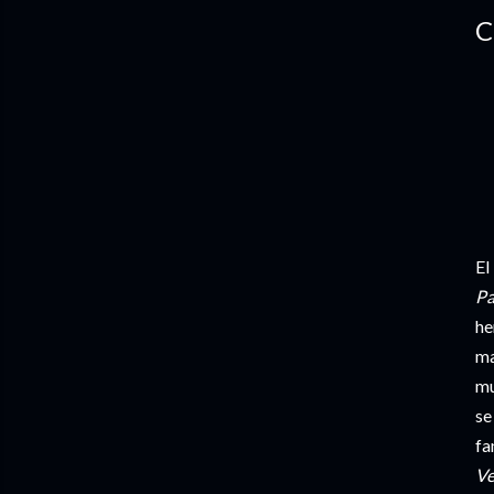
C
El
Pa
he
ma
mu
se
fa
Ve