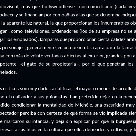
diovisual, más que hollywoodiense norteamericano (cada vez
oducen y se financian por compañías a las que se denomina independ
 la aparente luz natural, la que proporcionan los innumerables o
gar , como televisiones, ordenadores (los de su empresa no se 
gar los empleados), lámparas que proporcionan cierta calidez ambie
s personajes, generalmente, en una penumbra apta para la fantasía,
sa con más de veinte ventanas abiertas al exterior, grandes porta
potente, -el gato de su propietaria -, por el que penetran los
helados.
s críticos son muy dados a calificar el mayor o menor desarrollo d
so el realizador y sus guionistas han preferido dejar en la pe
dido condicionar la mentalidad de Michéle, una oscuridad muy e
pectador perciba con certeza de qué forma se vio implicada sie
e marcaron su infancia, y deja sin explicar por qué la burguesía
teresar a sus hijos en la cultura que ellos defienden y cultivan, y