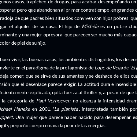
gunos casos, trapicheo de drogas, para acabar desempeñando un t
osperar, pero que abandonan al primer contratiempo, en grandes
radoja de que padres bien situados conviven con hijos pobres, qu
gar el alquiler de su casa. El hijo de
Michéle
es un pobre chic
minante y una mujer opresora, que parecen ser mucho más capaces
 color de piel de su hijo.
 buen vivir, las buenas casas, los ambientes distinguidos, los dese
nvierte en el paradigma de la protagonista de
Lope de Vega
de
'El
 deja comer; que se sirve de sus amantes y se deshace de ellos cu
nsión que el desenlace parece exigir. La actitud dura e insensible
ficientemente explicada, quita fuerza al thriller y, a pesar de que 
 la categoría de
Paul Verhoeven
, no alcanza la intensidad dram
chael Haneke
en 2001, '
La pianista'
, interpretada también po
ppert.
Una mujer que parece haber nacido para desempeñar est
ágil y pequeño cuerpo emana la peor de las energías.