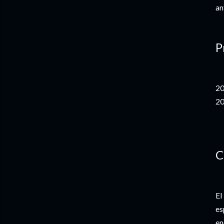
an
P
20
20
C
El
es
en