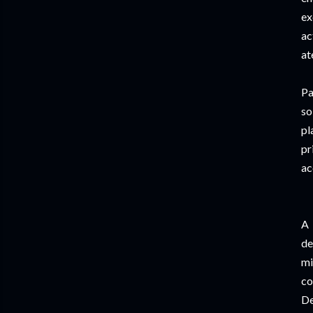
ex
ac
at
Pa
so
pl
pr
ac
A 
de
mi
co
De