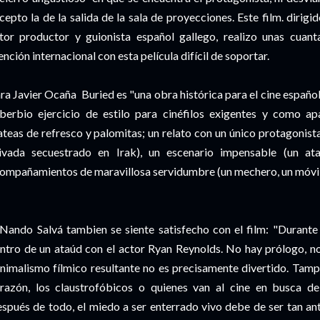
cepto la de la salida de la sala de proyecciones. Este film. dirig
tor productor y guionista español gallego, realizo unas cuanta
ención internacional con esta película difícil de soportar.
ra Javier Ocaña Buried es "una obra histórica para el cine españo
berbio ejercicio de estilo para cinéfilos exigentes y como ap
ateas de refresco y palomitas; un relato con un único protagonis
ivada secuestrado en Irak), un escenario impensable (un ata
ompañamientos de maravillosa servidumbre (un mechero, un móvil y
Nando Salvá tambien se siente satisfecho con el film: "Durante
ntro de un ataúd con el actor Ryan Reynolds. No hay prólogo, no 
nimalismo fílmico resultante no es precisamente divertido. Tamp
razón, los claustrofóbicos o quienes van al cine en busca de
spués de todo, el miedo a ser enterrado vivo debe de ser tan ant