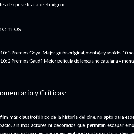
tes de que se le acabe el oxígeno.
remios:
10: 3 Premios Goya: Mejor guión original, montaje y sonido. 10 n
10: 2 Premios Gaudí: Mejor película de lengua no catalana y monta
omentario y Críticas:
 film más claustrofóbico de la historia del cine, no apto para esp
pacio, sin más actores ni decorados que permitan escapar emo
cierro angustioso en que se encuentra el protagonista, ni desviar 