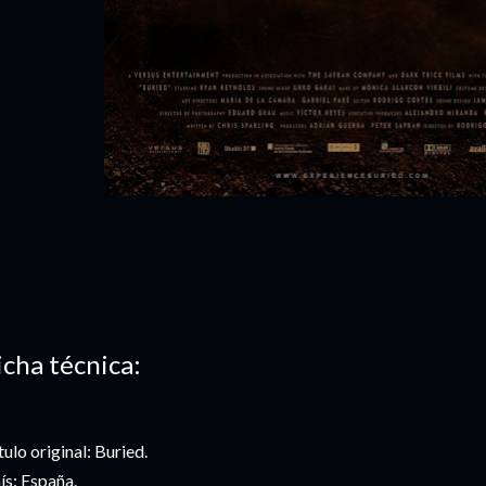
icha técnica:
tulo original: Buried.
ís: España.