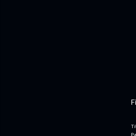
F
Tí
Pa