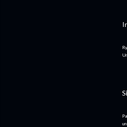
I
Ry
Ur
S
Pa
un