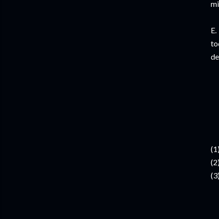
mi
E.
to
de
(1
(2
(3