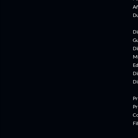
Añ
Du
Di
Gu
Di
Mú
Ed
Di
Di
Pr
Pr
Co
Fi