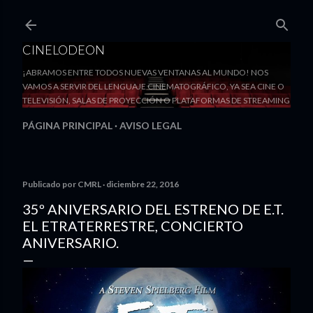
Ir al contenido principal
CINELODEON
¡ABRAMOS ENTRE TODOS NUEVAS VENTANAS AL MUNDO! NOS
VAMOS A SERVIR DEL LENGUAJE CINEMATOGRÁFICO, YA SEA CINE O
TELEVISIÓN, SALAS DE PROYECCIÓN O PLATAFORMAS DE STREAMING
PÁGINA PRINCIPAL
AVISO LEGAL
Publicado por
CMRL
diciembre 22, 2016
35º ANIVERSARIO DEL ESTRENO DE E.T.
EL ETRATERRESTRE, CONCIERTO
ANIVERSARIO.