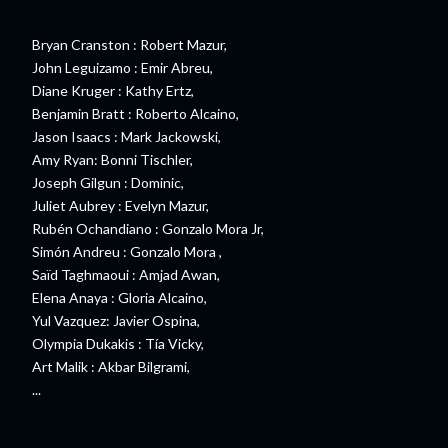
Bryan Cranston : Robert Mazur,
John Leguizamo : Emir Abreu,
Diane Kruger : Kathy Ertz,
Benjamin Bratt : Roberto Alcaino,
Jason Isaacs : Mark Jackowski,
Amy Ryan: Bonni Tischler,
Joseph Gilgun : Dominic,
Juliet Aubrey : Evelyn Mazur,
Rubén Ochandiano : Gonzalo Mora Jr,
Simón Andreu : Gonzalo Mora ,
Saïd Taghmaoui : Amjad Awan,
Elena Anaya : Gloria Alcaino,
Yul Vazquez: Javier Ospina,
Olympia Dukakis : Tía Vicky,
Art Malik : Akbar Bilgrami,
...