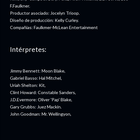
F.Faulkner.
Productor asociado: Jocelyn Trioop.
Diseño de producción: Kelly Curley.
Compañías: Faulkmer-McLean Entertainment
Intérpretes:
Jimmy Bennett: Moon Blake,
Gabriel Basso: Hal Mitchel,
Uriah Shelton: Kit,
Clint Howard: Constable Sanders,
J.D.Evermore: Oliver 'Pap' Blake,
Gary Grubbs: Juez Mackin.
John Goodman: Mr. Wellingyon,