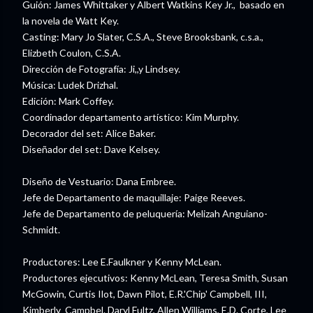
Guión: James Whittaker y Albert Watkins Key Jr., basado en
la novela de Watt Key.
Casting: Mary Jo Slater, C.S.A., Steve Brooksbank, c.s.a.,
Elizbeth Coulon, C.S.A.
Dirección de Fotografía: Ji,,y Lindsey.
Música: Ludek Drizhal.
Edición: Mark Coffey.
Coordinador departamento artístico: Kim Murphy.
Decorador del set: Alice Baker.
Diseñador del set: Dave Kelsey.
Diseño de Vestuario: Dana Embree.
Jefe de Departamento de maquillaje: Paige Reeves.
Jefe de Departamento de peluquería: Melizah Anguiano-
Schmidt.
Productores: Lee E.Faulkner y Kenny McLean.
Productores ejecutivos: Kenny McLean, Teresa Smith, Susan
McGowin, Curtis Ilot, Dawn Pilot, E.R.'Chip' Campbell, III,
Kimberly Campbel. Daryl Fultz, Allen Williams, E.D. Corte, Lee